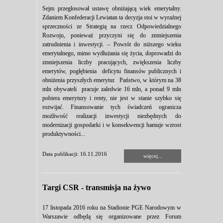
Sejm przegłosował ustawę obniżającą wiek emerytalny.
Zdaniem Konfederacji Lewiatan ta decyzja stoi w wyraźnej
sprzeczności ze Strategią na rzecz Odpowiedzialnego
Rozwoju, ponieważ przyczyni się do zmniejszenia
zatrudnienia i inwestycji. – Powrót do niższego wieku
emerytalnego, mimo wydłużania się życia, doprowadzi do
zmniejszenia liczby pracujących, zwiększenia liczby
emerytów, pogłębienia deficytu finansów publicznych i
obniżenia przyszłych emerytur. Państwo, w którym na 38
mln obywateli pracuje zaledwie 16 mln, a ponad 9 mln
pobiera emerytury i renty, nie jest w stanie szybko się
rozwijać. Finansowanie tych świadczeń ogranicza
możliwość realizacji inwestycji niezbędnych do
modernizacji gospodarki i w konsekwencji hamuje wzrost
produktywności...
Data publikacji: 16.11.2016
więcej...
Targi CSR - transmisja na żywo
17 listopada 2016 roku na Stadionie PGE Narodowym w
Warszawie odbędą się organizowane przez Forum