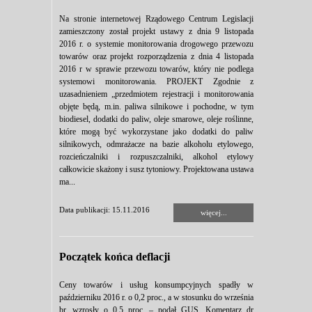
Na stronie internetowej Rządowego Centrum Legislacji
zamieszczony został projekt ustawy z dnia 9 listopada
2016 r. o systemie monitorowania drogowego przewozu
towarów oraz projekt rozporządzenia z dnia 4 listopada
2016 r w sprawie przewozu towarów, który nie podlega
systemowi monitorowania. PROJEKT Zgodnie z
uzasadnieniem „przedmiotem rejestracji i monitorowania
objęte będą, m.in. paliwa silnikowe i pochodne, w tym
biodiesel, dodatki do paliw, oleje smarowe, oleje roślinne,
które mogą być wykorzystane jako dodatki do paliw
silnikowych, odmrażacze na bazie alkoholu etylowego,
rozcieńczalniki i rozpuszczalniki, alkohol etylowy
całkowicie skażony i susz tytoniowy. Projektowana ustawa
ma...
Data publikacji: 15.11.2016
więcej...
Początek końca deflacji
Ceny towarów i usług konsumpcyjnych spadły w
październiku 2016 r. o 0,2 proc., a w stosunku do września
br. wzrosły o 0,5 proc. – podał GUS. Komentarz dr