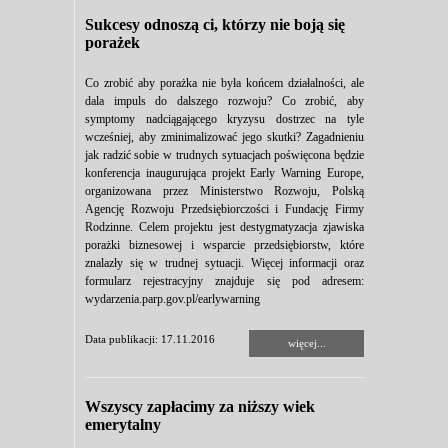
Sukcesy odnoszą ci, którzy nie boją się
porażek
Co zrobić aby porażka nie była końcem działalności, ale
dala impuls do dalszego rozwoju? Co zrobić, aby
symptomy nadciągającego kryzysu dostrzec na tyle
wcześniej, aby zminimalizować jego skutki? Zagadnieniu
jak radzić sobie w trudnych sytuacjach poświęcona będzie
konferencja inaugurująca projekt Early Warning Europe,
organizowana przez Ministerstwo Rozwoju, Polską
Agencję Rozwoju Przedsiębiorczości i Fundację Firmy
Rodzinne. Celem projektu jest destygmatyzacja zjawiska
porażki biznesowej i wsparcie przedsiębiorstw, które
znalazły się w trudnej sytuacji. Więcej informacji oraz
formularz rejestracyjny znajduje się pod adresem:
wydarzenia.parp.gov.pl/earlywarning
Data publikacji: 17.11.2016
więcej...
Wszyscy zapłacimy za niższy wiek
emerytalny