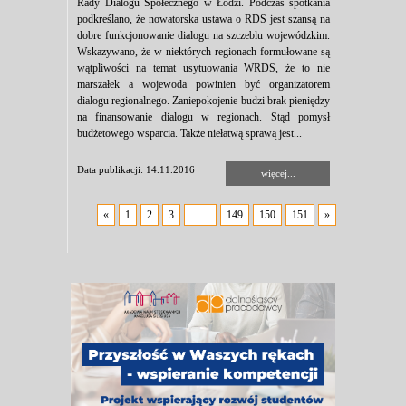
Rady Dialogu Społecznego w Łodzi. Podczas spotkania
podkreślano, że nowatorska ustawa o RDS jest szansą na
dobre funkcjonowanie dialogu na szczeblu wojewódzkim.
Wskazywano, że w niektórych regionach formułowane są
wątpliwości na temat usytuowania WRDS, że to nie
marszałek a wojewoda powinien być organizatorem
dialogu regionalnego. Zaniepokojenie budzi brak pieniędzy
na finansowanie dialogu w regionach. Stąd pomysł
budżetowego wsparcia. Także niełatwą sprawą jest...
Data publikacji: 14.11.2016
więcej...
«
1
2
3
...
149
150
151
»