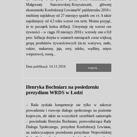
Małgorzaty Starczewskiej–Krzysztoszek, głównej
ekonomistki Konfederacji LewiatanW październiku 2016 r.
mieliśmy najsłabszy od 27 miesięcy spadek cen r/r. A także
najsilniejszy od 4,5 roku wzrost cen m/m. Można przyjąć,
że to początek końca deflacji. Utrzymuje się wzrost cen
żywności – w ciągu 10 miesięcy 2016 r. wzrosły one o 0,8
proc. Inflacja dotyka w ostatnich miesiącach coraz większą
grupę produktów żywnościowych (m.in. warzywa, mało,
cukier, makarony, jaja, sery, mleko, wędliny, mięso
wieprzowe), rosną...
Data publikacji: 14.11.2016
więcej...
Henryka Bochniarz na posiedzeniu
prezydium WRDS w Łodzi
– Rada zyskała kompetencje nie tylko w zakresie
prowadzenia i rozwoju dialogu społecznego na poziomie
krajowym, ale także na wszystkich szczeblach samorządu
– powiedziała Henryka Bochniarz, przewodnicząca Rady
Dialogu Społecznego, prezydent Konfederacji Lewiatan,
na nadzwyczajnym posiedzeniu prezydium Wojewódzkiej