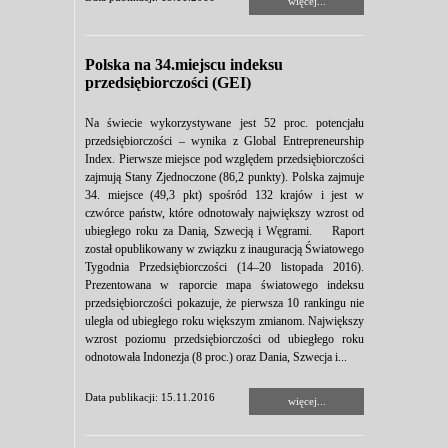
więcej...
Polska na 34.miejscu indeksu
przedsiębiorczości (GEI)
Na świecie wykorzystywane jest 52 proc. potencjału
przedsiębiorczości – wynika z Global Entrepreneurship
Index. Pierwsze miejsce pod względem przedsiębiorczości
zajmują Stany Zjednoczone (86,2 punkty). Polska zajmuje
34. miejsce (49,3 pkt) spośród 132 krajów i jest w
czwórce państw, które odnotowały największy wzrost od
ubiegłego roku za Danią, Szwecją i Węgrami. Raport
został opublikowany w związku z inauguracją Światowego
Tygodnia Przedsiębiorczości (14–20 listopada 2016).
Prezentowana w raporcie mapa światowego indeksu
przedsiębiorczości pokazuje, że pierwsza 10 rankingu nie
uległa od ubiegłego roku większym zmianom. Największy
wzrost poziomu przedsiębiorczości od ubiegłego roku
odnotowała Indonezja (8 proc.) oraz Dania, Szwecja i...
Data publikacji: 15.11.2016
więcej...