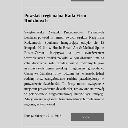
Powstała regionalna Rada Firm
Rodzinnych
Świętokrzyski Związek Pracodawców Prywatnych
Lewiatan powołał w ramach swoich struktur Radę Firm
Rodzinnych. Spotkanie inaugurujące odbyło się 15
listopada 2016 r. w Hotelu Bristol Art & Medical Spa w
Busku–Zdroju. Inicjatywa ta jest zwieńczeniem
wcześniejszych działań związku w tym obszarze i ma na
celu docenienie roli przedsiębiorstw rodzinnych jako
najsilniejszych ogniw polskiej i regionalnej gospodarki.
Cechą wyróżniającą firmy rodzinne jest własność jednej
rodziny oraz zaangażowanie rodziny przedsiębiorcy w
prowadzenie działalności. To firmy mocno związane z
miejscem prowadzenia działalności, nastawione na rozwój
w perspektywie długoterminowej, kultywujące tradycję.
Zdecydowana większość firm prowadzących działalność w
regionie, w tym wśród...
Data publikacji: 17.11.2016
więcej...