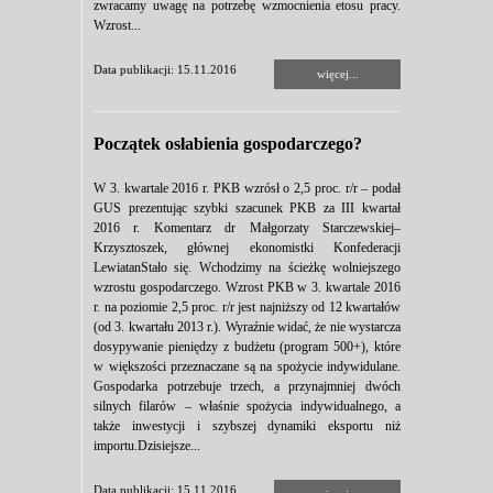
zwracamy uwagę na potrzebę wzmocnienia etosu pracy.
Wzrost...
Data publikacji: 15.11.2016
więcej...
Początek osłabienia gospodarczego?
W 3. kwartale 2016 r. PKB wzrósł o 2,5 proc. r/r – podał
GUS prezentując szybki szacunek PKB za III kwartał
2016 r. Komentarz dr Małgorzaty Starczewskiej–
Krzysztoszek, głównej ekonomistki Konfederacji
LewiatanStało się. Wchodzimy na ścieżkę wolniejszego
wzrostu gospodarczego. Wzrost PKB w 3. kwartale 2016
r. na poziomie 2,5 proc. r/r jest najniższy od 12 kwartałów
(od 3. kwartału 2013 r.). Wyraźnie widać, że nie wystarcza
dosypywanie pieniędzy z budżetu (program 500+), które
w większości przeznaczane są na spożycie indywidulane.
Gospodarka potrzebuje trzech, a przynajmniej dwóch
silnych filarów – właśnie spożycia indywidualnego, a
także inwestycji i szybszej dynamiki eksportu niż
importu.Dzisiejsze...
Data publikacji: 15.11.2016