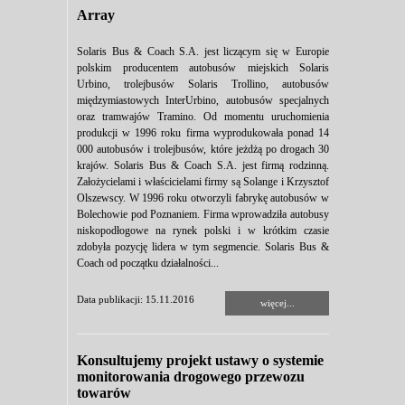
Array
Solaris Bus & Coach S.A. jest liczącym się w Europie
polskim producentem autobusów miejskich Solaris
Urbino, trolejbusów Solaris Trollino, autobusów
międzymiastowych InterUrbino, autobusów specjalnych
oraz tramwajów Tramino. Od momentu uruchomienia
produkcji w 1996 roku firma wyprodukowała ponad 14
000 autobusów i trolejbusów, które jeżdżą po drogach 30
krajów. Solaris Bus & Coach S.A. jest firmą rodzinną.
Założycielami i właścicielami firmy są Solange i Krzysztof
Olszewscy. W 1996 roku otworzyli fabrykę autobusów w
Bolechowie pod Poznaniem. Firma wprowadziła autobusy
niskopodłogowe na rynek polski i w krótkim czasie
zdobyła pozycję lidera w tym segmencie. Solaris Bus &
Coach od początku działalności...
Data publikacji: 15.11.2016
więcej...
Konsultujemy projekt ustawy o systemie
monitorowania drogowego przewozu
towarów