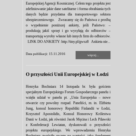
Europejskiej Agencji Kosmicznej. Celem tego projektu jest
zdefiniowanie jakie dane satelitarne i forma obrabiania tych
danych będzie przydatna dla transportowego sektora
ubezpieczeniowego. Zwracamy się do Państwa z prośbą
o wypełnienie poniższej ankiety, jeśli Państwo: –
produkują jakiś sprzęt i go wysyłają do odbiorców –
transportują wyroby własne lub innych firm do odbiorców.
LINK DO ANKIETY: http://tiny.pl/gwsz8 Ankieta nie...
Data publikacji: 15.11.2016
więcej...
O przyszłości Unii Europejskiej w Łodzi
Henryka Bochniarz 14 listopada br. była gościem
specjalnym Europejskiego Forum Gospodarczego panelu i
wzięła udział w panelu pt. „Unia Europejska – nowe
otwarcie czy powolny rozpad. Paneliści, m. in. Elżbieta
Jung, konsul honorowy Republiki Finlandii w Łodzi,
Krzysztof Apostolidis, Konsul Honorowy Królestwa
Danii w Łodzi, jak również Jacek Męcina i Lech Pilawski
z Konfederacji Lewiatan, dyskutowali o przyszłości
projektu europejskiego. We wprowadzeniu Henryka
Bochniarz zwróciła uwagę na wartości, jako fundament