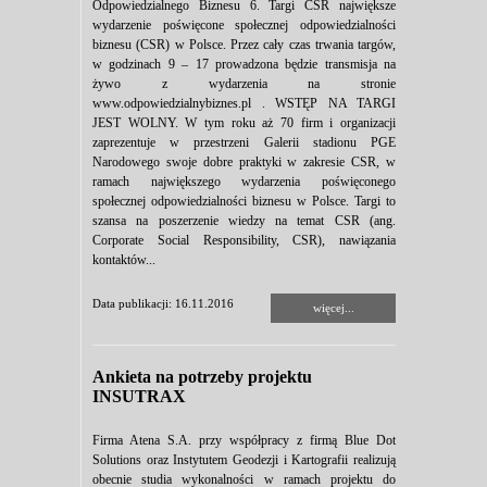
Odpowiedzialnego Biznesu 6. Targi CSR największe
wydarzenie poświęcone społecznej odpowiedzialności
biznesu (CSR) w Polsce. Przez cały czas trwania targów,
w godzinach 9 – 17 prowadzona będzie transmisja na
żywo z wydarzenia na stronie
www.odpowiedzialnybiznes.pl . WSTĘP NA TARGI
JEST WOLNY. W tym roku aż 70 firm i organizacji
zaprezentuje w przestrzeni Galerii stadionu PGE
Narodowego swoje dobre praktyki w zakresie CSR, w
ramach największego wydarzenia poświęconego
społecznej odpowiedzialności biznesu w Polsce. Targi to
szansa na poszerzenie wiedzy na temat CSR (ang.
Corporate Social Responsibility, CSR), nawiązania
kontaktów...
Data publikacji: 16.11.2016
więcej...
Ankieta na potrzeby projektu
INSUTRAX
Firma Atena S.A. przy współpracy z firmą Blue Dot
Solutions oraz Instytutem Geodezji i Kartografii realizują
obecnie studia wykonalności w ramach projektu do