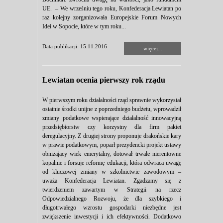
UE. – We wrześniu tego roku, Konfederacja Lewiatan po
raz kolejny zorganizowała Europejskie Forum Nowych
Idei w Sopocie, które w tym roku...
Data publikacji: 15.11.2016
więcej...
Lewiatan ocenia pierwszy rok rządu
W pierwszym roku działalności rząd sprawnie wykorzystał
ostatnie środki unijne z poprzedniego budżetu, wprowadził
zmiany podatkowe wspierające działalność innowacyjną
przedsiębiorstw czy korzystny dla firm pakiet
deregulacyjny. Z drugiej strony proponuje drakońskie kary
w prawie podatkowym, poparł prezydencki projekt ustawy
obniżający wiek emerytalny, dotował trwale nierentowne
kopalnie i forsuje reformę edukacji, która odwraca uwagę
od kluczowej zmiany w szkolnictwie zawodowym –
uważa Konfederacja Lewiatan. Zgadzamy się z
twierdzeniem zawartym w Strategii na rzecz
Odpowiedzialnego Rozwoju, że dla szybkiego i
długotrwałego wzrostu gospodarki niezbędne jest
zwiększenie inwestycji i ich efektywności. Dodatkowo