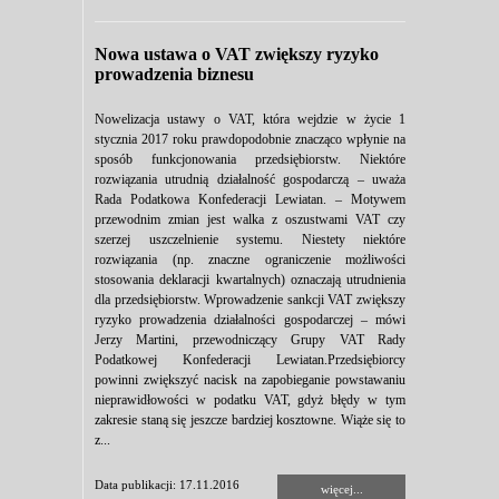
Nowa ustawa o VAT zwiększy ryzyko
prowadzenia biznesu
Nowelizacja ustawy o VAT, która wejdzie w życie 1
stycznia 2017 roku prawdopodobnie znacząco wpłynie na
sposób funkcjonowania przedsiębiorstw. Niektóre
rozwiązania utrudnią działalność gospodarczą – uważa
Rada Podatkowa Konfederacji Lewiatan. – Motywem
przewodnim zmian jest walka z oszustwami VAT czy
szerzej uszczelnienie systemu. Niestety niektóre
rozwiązania (np. znaczne ograniczenie możliwości
stosowania deklaracji kwartalnych) oznaczają utrudnienia
dla przedsiębiorstw. Wprowadzenie sankcji VAT zwiększy
ryzyko prowadzenia działalności gospodarczej – mówi
Jerzy Martini, przewodniczący Grupy VAT Rady
Podatkowej Konfederacji Lewiatan.Przedsiębiorcy
powinni zwiększyć nacisk na zapobieganie powstawaniu
nieprawidłowości w podatku VAT, gdyż błędy w tym
zakresie staną się jeszcze bardziej kosztowne. Wiąże się to
z...
Data publikacji: 17.11.2016
więcej...