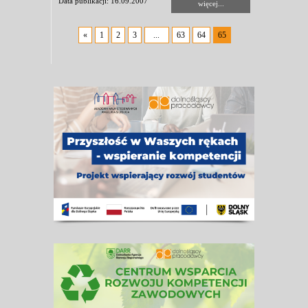
Data publikacji: 16.09.2007
więcej...
«
1
2
3
...
63
64
65