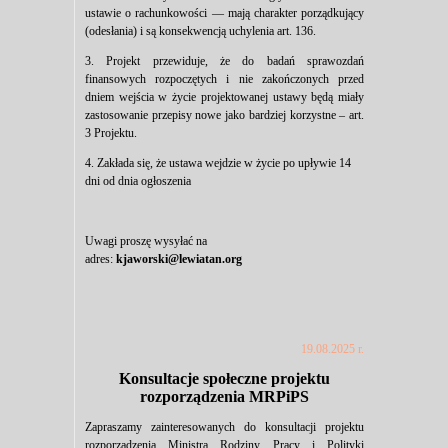
ustawie o rachunkowości — mają charakter porządkujący
(odesłania) i są konsekwencją uchylenia art. 136.
3. Projekt przewiduje, że do badań sprawozdań
finansowych rozpoczętych i nie zakończonych przed
dniem wejścia w życie projektowanej ustawy będą miały
zastosowanie przepisy nowe jako bardziej korzystne – art.
3 Projektu.
4. Zakłada się, że ustawa wejdzie w życie po upływie 14
dni od dnia ogłoszenia
Uwagi proszę wysyłać na
adres:
kjaworski@lewiatan.org
19.08.2025 r.
Konsultacje społeczne projektu
rozporządzenia MRPiPS
Zapraszamy zainteresowanych do konsultacji projektu
rozporządzenia Ministra Rodziny, Pracy i Polityki