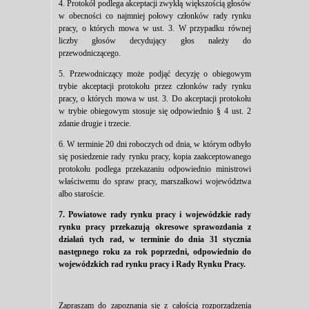
4. Protokół podlega akceptacji zwykłą większością głosów
w obecności co najmniej połowy członków rady rynku
pracy, o których mowa w ust. 3. W przypadku równej
liczby głosów decydujący głos należy do
przewodniczącego.
5. Przewodniczący może podjąć decyzję o obiegowym
trybie akceptacji protokołu przez członków rady rynku
pracy, o których mowa w ust. 3. Do akceptacji protokołu
w trybie obiegowym stosuje się odpowiednio § 4 ust. 2
zdanie drugie i trzecie.
6. W terminie 20 dni roboczych od dnia, w którym odbyło
się posiedzenie rady rynku pracy, kopia zaakceptowanego
protokołu podlega przekazaniu odpowiednio ministrowi
właściwemu do spraw pracy, marszałkowi województwa
albo staroście.
7. Powiatowe rady rynku pracy i wojewódzkie rady
rynku pracy przekazują okresowe sprawozdania z
działań tych rad, w terminie do dnia 31 stycznia
następnego roku za rok poprzedni, odpowiednio do
wojewódzkich rad rynku pracy i Rady Rynku Pracy.
Zapraszam do zapoznania się z całością rozporządzenia