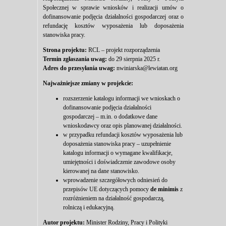
Społecznej w sprawie wniosków i realizacji umów o
dofinansowanie podjęcia działalności gospodarczej oraz o
refundację kosztów wyposażenia lub doposażenia
stanowiska pracy.
Strona projektu:
RCL – projekt rozporządzenia
Termin zgłaszania uwag:
do 29 sierpnia 2025 r.
Adres do przesyłania uwag:
nwiniarska@lewiatan.org
Najważniejsze zmiany w projekcie:
rozszerzenie katalogu informacji we wnioskach o
dofinansowanie podjęcia działalności
gospodarczej – m.in. o dodatkowe dane
wnioskodawcy oraz opis planowanej działalności.
w przypadku refundacji kosztów wyposażenia lub
doposażenia stanowiska pracy – uzupełnienie
katalogu informacji o wymagane kwalifikacje,
umiejętności i doświadczenie zawodowe osoby
kierowanej na dane stanowisko.
wprowadzenie szczegółowych odniesień do
przepisów UE dotyczących pomocy
de minimis
z
rozróżnieniem na działalność gospodarczą,
rolniczą i edukacyjną.
Autor projektu:
Minister Rodziny, Pracy i Polityki