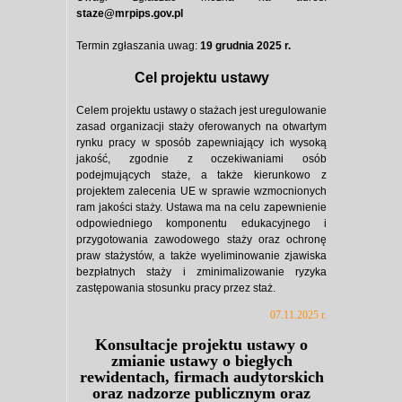
staze@mrpips.gov.pl
Termin zgłaszania uwag:
19 grudnia 2025 r.
Cel projektu ustawy
Celem projektu ustawy o stażach jest uregulowanie
zasad organizacji staży oferowanych na otwartym
rynku pracy w sposób zapewniający ich wysoką
jakość, zgodnie z oczekiwaniami osób
podejmujących staże, a także kierunkowo z
projektem zalecenia UE w sprawie wzmocnionych
ram jakości staży. Ustawa ma na celu zapewnienie
odpowiedniego komponentu edukacyjnego i
przygotowania zawodowego staży oraz ochronę
praw stażystów, a także wyeliminowanie zjawiska
bezpłatnych staży i zminimalizowanie ryzyka
zastępowania stosunku pracy przez staż.
07.11.2025 r.
Konsultacje projektu ustawy o
zmianie ustawy o biegłych
rewidentach, firmach audytorskich
oraz nadzorze publicznym oraz