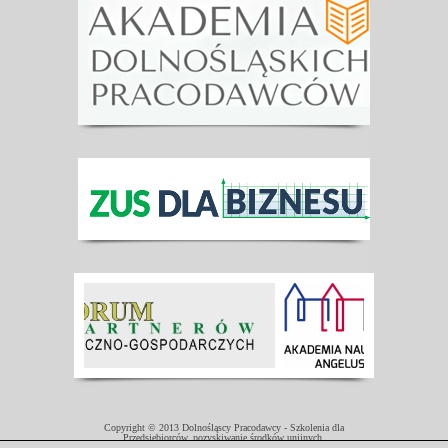
Copyright © 2013 Dolnośląscy Pracodawcy - Szkolenia dla
Przedsiębiorców, pozyskiwanie środków unijnych.
Projekt współfinansowany przez Unię Europejską w ramach Europejskiego