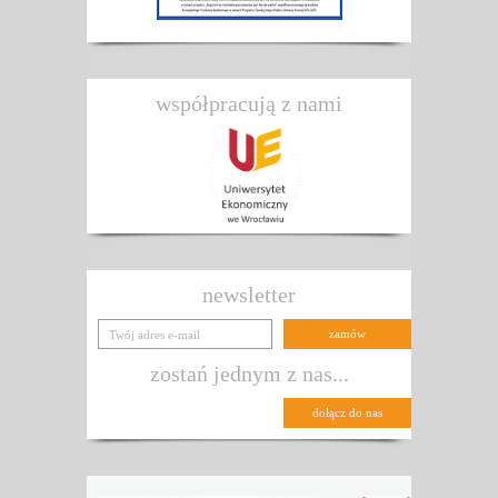
współpracują z nami
newsletter
zostań jednym z nas...