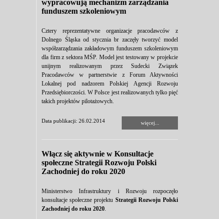
wypracowują mechanizm zarządzania
funduszem szkoleniowym
Cztery reprezentatywne organizacje pracodawców z
Dolnego Śląska od stycznia br zaczęły tworzyć model
współzarządzania zakładowym funduszem szkoleniowym
dla firm z sektora MŚP. Model jest testowany w projekcie
unijnym realizowanym przez Sudecki Związek
Pracodawców w partnerstwie z Forum Aktywności
Lokalnej pod nadzorem Polskiej Agencji Rozwoju
Przedsiębiorczości. W Polsce jest realizowanych tylko pięć
takich projektów pilotażowych.
Data publikacji: 26.02.2014
więcej...
Włącz się aktywnie w Konsultacje
społeczne Strategii Rozwoju Polski
Zachodniej do roku 2020
Ministerstwo Infrastruktury i Rozwoju rozpoczęło
konsultacje społeczne projektu
Strategii Rozwoju Polski
Zachodniej do roku 2020
.