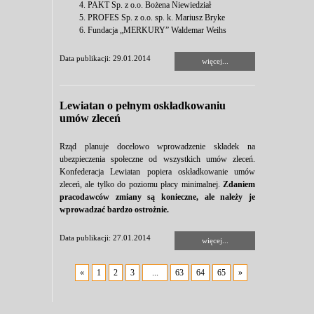
PAKT Sp. z o.o. Bożena Niewiedział
PROFES Sp. z o.o. sp. k. Mariusz Bryke
Fundacja „MERKURY” Waldemar Weihs
Data publikacji: 29.01.2014
więcej...
Lewiatan o pełnym oskładkowaniu
umów zleceń
Rząd planuje docelowo wprowadzenie składek na
ubezpieczenia społeczne od wszystkich umów zleceń.
Konfederacja Lewiatan popiera oskładkowanie umów
zleceń, ale tylko do poziomu płacy minimalnej.
Zdaniem
pracodawców zmiany są konieczne, ale należy je
wprowadzać bardzo ostrożnie.
Data publikacji: 27.01.2014
więcej...
«
1
2
3
...
63
64
65
»