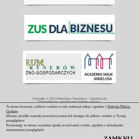
Copyright © 2013 Dolnośląscy Pracodawcy - Szkolenia dla
Przedsiębiorców, pozyskiwanie środków unijnych.
Projekt współfinansowany przez Unię Europejską w ramach Europejskiego
Ta strona korzysta z plików cookies w celu realizacji usług i zgodnie z
Polityką Plików
Funduszu Społecznego.
Cookies
.
Darmowe domeny i hosting
|
Strony internetowe Świdnica
Możesz określić warunki przechowywania lub dostępu do plików cookies w Twojej
przeglądarce.
Korzystając ze strony wyrażasz zgodę na używanie cookie, zgodnie z aktualnymi
ustawieniami przeglądarki.
ZAMKNIJ