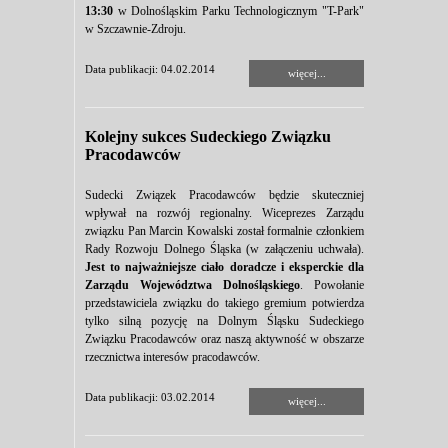
13:30
w Dolnośląskim Parku Technologicznym "T-Park"
w Szczawnie-Zdroju.
Data publikacji: 04.02.2014
więcej...
Kolejny sukces Sudeckiego Związku
Pracodawców
Sudecki Związek Pracodawców będzie skuteczniej
wpływał na rozwój regionalny. Wiceprezes Zarządu
związku Pan Marcin Kowalski został formalnie członkiem
Rady Rozwoju Dolnego Śląska (w załączeniu uchwała).
Jest to najważniejsze ciało doradcze i eksperckie dla
Zarządu Województwa Dolnośląskiego
. Powołanie
przedstawiciela związku do takiego gremium potwierdza
tylko silną pozycję na Dolnym Śląsku Sudeckiego
Związku Pracodawców oraz naszą aktywność w obszarze
rzecznictwa interesów pracodawców.
Data publikacji: 03.02.2014
więcej...