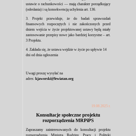
ustawie o rachunkowości — mają charakter porządkujący
(odesłania) i są konsekwencją uchylenia art. 136.
3. Projekt przewiduje, że do badań sprawozdań
finansowych rozpoczętych i nie zakończonych przed
dniem wejścia w życie projektowanej ustawy będą miały
zastosowanie przepisy nowe jako bardziej korzystne – art.
3 Projektu.
4. Zakłada się, że ustawa wejdzie w życie po upływie 14
dni od dnia ogłoszenia
Uwagi proszę wysyłać na
adres:
kjaworski@lewiatan.org
19.08.2025 r.
Konsultacje społeczne projektu
rozporządzenia MRPiPS
Zapraszamy zainteresowanych do konsultacji projektu
rozporządzenia Ministra Rodziny, Pracy i Polityki