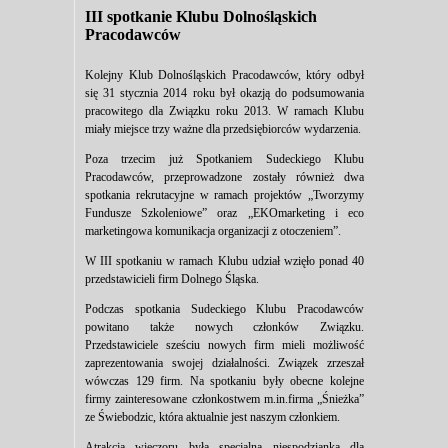
III spotkanie Klubu Dolnośląskich
Pracodawców
Kolejny Klub Dolnośląskich Pracodawców, który odbył
się 31 stycznia 2014 roku był okazją do podsumowania
pracowitego dla Związku roku 2013. W ramach Klubu
miały miejsce trzy ważne dla przedsiębiorców wydarzenia.
Poza trzecim już Spotkaniem Sudeckiego Klubu
Pracodawców, przeprowadzone zostały również dwa
spotkania rekrutacyjne w ramach projektów „Tworzymy
Fundusze Szkoleniowe” oraz „EKOmarketing i eco
marketingowa komunikacja organizacji z otoczeniem”.
W III spotkaniu w ramach Klubu udział wzięło ponad 40
przedstawicieli firm Dolnego Śląska.
Podczas spotkania Sudeckiego Klubu Pracodawców
powitano także nowych członków Związku.
Przedstawiciele sześciu nowych firm mieli możliwość
zaprezentowania swojej działalności. Związek zrzeszał
wówczas 129 firm. Na spotkaniu były obecne kolejne
firmy zainteresowane członkostwem m.in.firma „Śnieżka”
ze Świebodzic, która aktualnie jest naszym członkiem.
Atrakcją wieczoru była specjalna niespodzianka dla