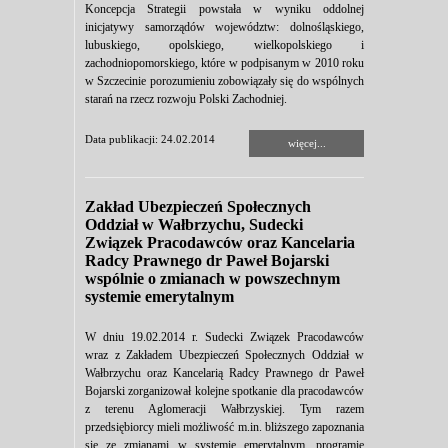
Koncepcja Strategii powstała w wyniku oddolnej
inicjatywy samorządów województw: dolnośląskiego,
lubuskiego, opolskiego, wielkopolskiego i
zachodniopomorskiego, które w podpisanym w 2010 roku
w Szczecinie porozumieniu zobowiązały się do wspólnych
starań na rzecz rozwoju Polski Zachodniej.
Data publikacji: 24.02.2014
więcej...
Zakład Ubezpieczeń Społecznych
Oddział w Wałbrzychu, Sudecki
Związek Pracodawców oraz Kancelaria
Radcy Prawnego dr Paweł Bojarski
wspólnie o zmianach w powszechnym
systemie emerytalnym
W dniu 19.02.2014 r. Sudecki Związek Pracodawców
wraz z Zakładem Ubezpieczeń Społecznych Oddział w
Wałbrzychu oraz Kancelarią Radcy Prawnego dr Paweł
Bojarski zorganizował kolejne spotkanie dla pracodawców
z terenu Aglomeracji Wałbrzyskiej. Tym razem
przedsiębiorcy mieli możliwość m.in. bliższego zapoznania
się ze zmianami w systemie emerytalnym, programie