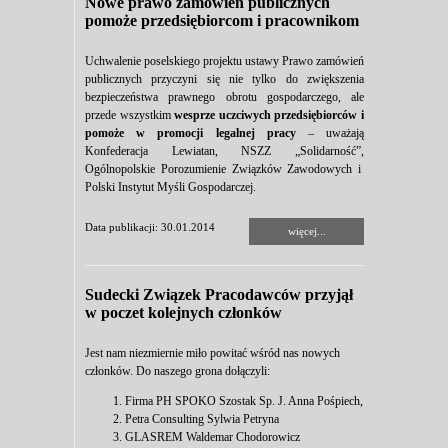
Nowe prawo zamówień publicznych
pomoże przedsiębiorcom i pracownikom
Uchwalenie poselskiego projektu ustawy Prawo zamówień
publicznych przyczyni się nie tylko do zwiększenia
bezpieczeństwa prawnego obrotu gospodarczego, ale
przede wszystkim
wesprze uczciwych przedsiębiorców i
pomoże w promocji legalnej pracy
– uważają
Konfederacja Lewiatan, NSZZ „Solidarność”,
Ogólnopolskie Porozumienie Związków Zawodowych i
Polski Instytut Myśli Gospodarczej.
Data publikacji: 30.01.2014
więcej...
Sudecki Związek Pracodawców przyjął
w poczet kolejnych członków
Jest nam niezmiernie miło powitać wśród nas nowych
członków. Do naszego grona dołączyli:
Firma PH SPOKO Szostak Sp. J. Anna Pośpiech,
Petra Consulting Sylwia Petryna
GLASREM Waldemar Chodorowicz