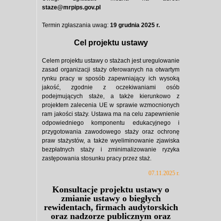
staze@mrpips.gov.pl
Termin zgłaszania uwag:
19 grudnia 2025 r.
Cel projektu ustawy
Celem projektu ustawy o stażach jest uregulowanie
zasad organizacji staży oferowanych na otwartym
rynku pracy w sposób zapewniający ich wysoką
jakość, zgodnie z oczekiwaniami osób
podejmujących staże, a także kierunkowo z
projektem zalecenia UE w sprawie wzmocnionych
ram jakości staży. Ustawa ma na celu zapewnienie
odpowiedniego komponentu edukacyjnego i
przygotowania zawodowego staży oraz ochronę
praw stażystów, a także wyeliminowanie zjawiska
bezpłatnych staży i zminimalizowanie ryzyka
zastępowania stosunku pracy przez staż.
07.11.2025 r.
Konsultacje projektu ustawy o
zmianie ustawy o biegłych
rewidentach, firmach audytorskich
oraz nadzorze publicznym oraz