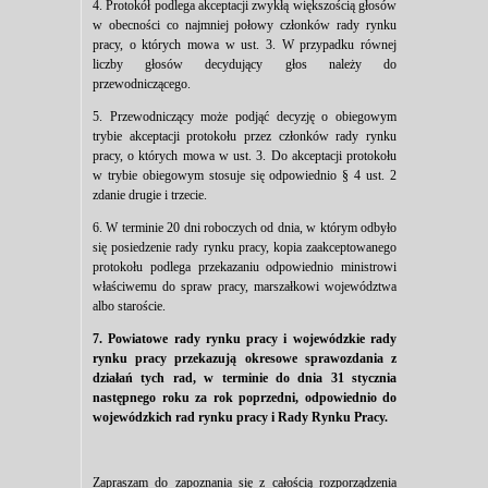
4. Protokół podlega akceptacji zwykłą większością głosów
w obecności co najmniej połowy członków rady rynku
pracy, o których mowa w ust. 3. W przypadku równej
liczby głosów decydujący głos należy do
przewodniczącego.
5. Przewodniczący może podjąć decyzję o obiegowym
trybie akceptacji protokołu przez członków rady rynku
pracy, o których mowa w ust. 3. Do akceptacji protokołu
w trybie obiegowym stosuje się odpowiednio § 4 ust. 2
zdanie drugie i trzecie.
6. W terminie 20 dni roboczych od dnia, w którym odbyło
się posiedzenie rady rynku pracy, kopia zaakceptowanego
protokołu podlega przekazaniu odpowiednio ministrowi
właściwemu do spraw pracy, marszałkowi województwa
albo staroście.
7. Powiatowe rady rynku pracy i wojewódzkie rady
rynku pracy przekazują okresowe sprawozdania z
działań tych rad, w terminie do dnia 31 stycznia
następnego roku za rok poprzedni, odpowiednio do
wojewódzkich rad rynku pracy i Rady Rynku Pracy.
Zapraszam do zapoznania się z całością rozporządzenia