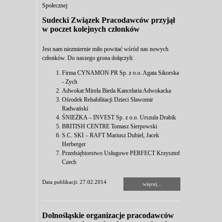
Społecznej
Sudecki Związek Pracodawców przyjął
w poczet kolejnych członków
Jest nam niezmiernie miło powitać wśród nas nowych
członków. Do naszego grona dołączyli:
Firma CYNAMON PR Sp. z o.o. Agata Sikorska
- Zych
Adwokat Mirela Bieda Kancelaria Adwokacka
Ośrodek Rehabilitacji Dzieci Sławomir
Radwański
ŚNIEŻKA – INVEST Sp. z o.o. Urszula Drabik
BRITISH CENTRE Tomasz Sierpowski
S.C. SKI – RAFT Mariusz Dubiel, Jacek
Herberger
Przedsiębiorstwo Usługowe PERFECT Krzysztof
Czech
Data publikacji: 27.02.2014
więcej...
Dolnośląskie organizacje pracodawców