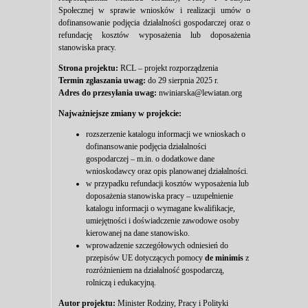
Społecznej w sprawie wniosków i realizacji umów o
dofinansowanie podjęcia działalności gospodarczej oraz o
refundację kosztów wyposażenia lub doposażenia
stanowiska pracy.
Strona projektu:
RCL – projekt rozporządzenia
Termin zgłaszania uwag:
do 29 sierpnia 2025 r.
Adres do przesyłania uwag:
nwiniarska@lewiatan.org
Najważniejsze zmiany w projekcie:
rozszerzenie katalogu informacji we wnioskach o
dofinansowanie podjęcia działalności
gospodarczej – m.in. o dodatkowe dane
wnioskodawcy oraz opis planowanej działalności.
w przypadku refundacji kosztów wyposażenia lub
doposażenia stanowiska pracy – uzupełnienie
katalogu informacji o wymagane kwalifikacje,
umiejętności i doświadczenie zawodowe osoby
kierowanej na dane stanowisko.
wprowadzenie szczegółowych odniesień do
przepisów UE dotyczących pomocy
de minimis
z
rozróżnieniem na działalność gospodarczą,
rolniczą i edukacyjną.
Autor projektu:
Minister Rodziny, Pracy i Polityki