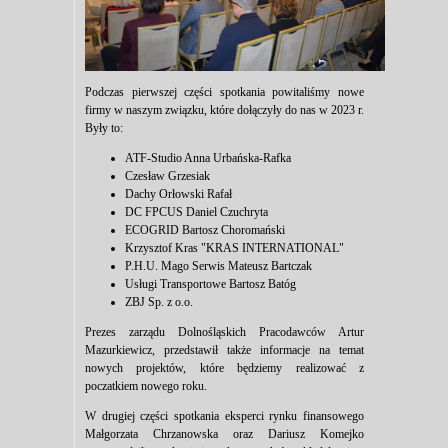
Podczas pierwszej części spotkania powitaliśmy nowe
firmy w naszym związku, które dołączyły do nas w 2023 r.
Były to:
ATF-Studio Anna Urbańska-Rafka
Czesław Grzesiak
Dachy Orłowski Rafał
DC FPCUS Daniel Czuchryta
ECOGRID Bartosz Choromański
Krzysztof Kras "KRAS INTERNATIONAL"
P.H.U. Mago Serwis Mateusz Bartczak
Usługi Transportowe Bartosz Batóg
ZBJ Sp. z o.o.
Prezes zarządu Dolnośląskich Pracodawców Artur
Mazurkiewicz, przedstawił także informacje na temat
nowych projektów, które będziemy realizować z
poczatkiem nowego roku.
W drugiej części spotkania eksperci rynku finansowego
Małgorzata Chrzanowska oraz Dariusz Komejko