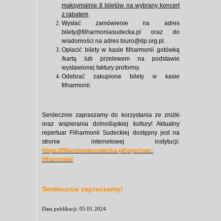
maksymalnie 8 biletów na wybrany koncert
z rabatem
.
Wysłać zamówienie na adres
bilety@filharmoniasudecka.pl
oraz do
wiadomości na adres
biuro@dp.org.pl
.
Opłacić bilety w kasie filharmonii gotówką
/kartą lub przelewem na podstawie
wystawionej faktury proformy.
Odebrać zakupione bilety w kasie
filharmonii.
Serdecznie zapraszamy do korzystania ze zniżki
oraz wspierania dolnośląskiej kultury! Aktualny
repertuar Filharmonii Sudeckiej dostępny jest na
stronie internetowej instytucji:
https://filharmoniasudecka.pl/repertuar-
filharmonii/
Serdecznie zapraszamy!
Data publikacji: 05.01.2024