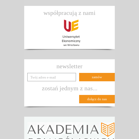
współpracują z nami
newsletter
zostań jednym z nas...