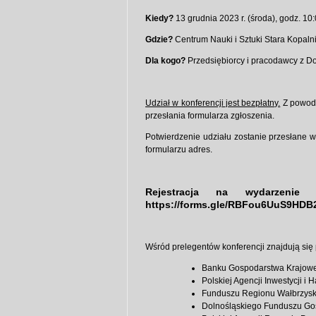
Kiedy?
13 grudnia 2023 r. (środa), godz. 10
Gdzie?
Centrum Nauki i Sztuki Stara Kopaln
Dla kogo?
Przedsiębiorcy i pracodawcy z Do
Udział w konferencji jest bezpłatny.
Z powodu
przesłania formularza zgłoszenia.
Potwierdzenie udziału zostanie przesłane 
formularzu adres.
Rejestracja na wydarzeni
https://forms.gle/RBFou6UuS9HD
Wśród prelegentów konferencji znajdują się 
Banku Gospodarstwa Krajow
Polskiej Agencji Inwestycji i 
Funduszu Regionu Wałbrzysk
Dolnośląskiego Funduszu Go