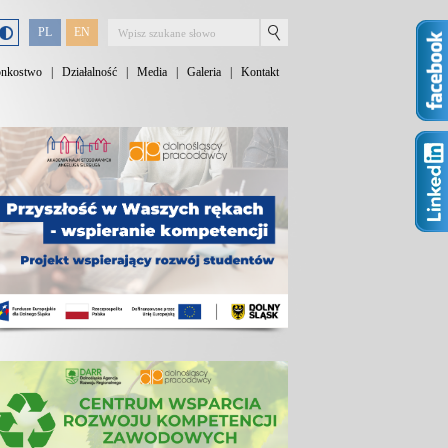
PL
EN
onkostwo
|
Działalność
|
Media
|
Galeria
|
Kontakt