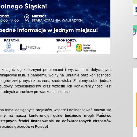
li zmagać się z licznymi problemami i wyzwaniami dotyczącymi
ikającymi m.in. z pandemii, wojny na Ukrainie oraz konieczności
mogów związanych z ochroną środowiska. Zdajemy sobie jednak
budowy przedsiębiorstw oraz wzrostu ich konkurencyjności jest
o trudnych warunków prowadzenia biznesu.
na temat dostępnych projektów, wsparć i dofinansowań można się
amy na naszą konferencję, gdzie będziecie mogli Państwo
ostępnych źródeł finansowania od doświadczonych ekspertów
h przedsiębiorców w Polsce!