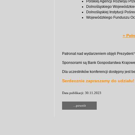
Polskiej Agencji Rozwoju Prz
Dolnośląskiego Wojewódzkie
Dolnośląskiej Instytucji Pośre
Wojewódzkiego Funduszu Och
»
Peł
Patronat nad wydarzeniem objęli Prezydent
Sponsorami są Bank Gospodarstwa Krajowe
Dla uczestników konferencji dostępny jest be
Serdecznie zapraszamy do udziału!
Data publikacji: 30.11.2023
...powrót