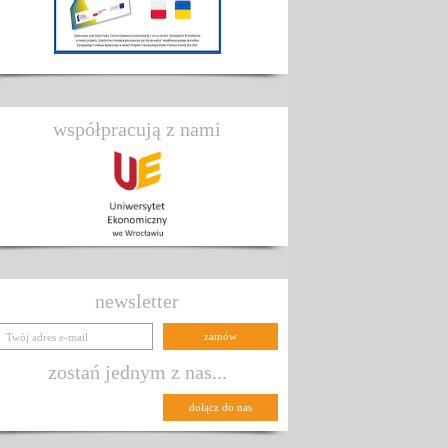
współpracują z nami
newsletter
zostań jednym z nas...