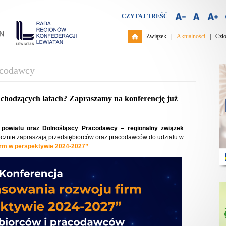
CZYTAJ TREŚĆ
Związek
|
Aktualności
|
Czł
acodawcy
chodzących latach? Zapraszamy na konferencję już
 powiatu oraz
Dolnośląscy Pracodawcy – regionalny związek
cznie zapraszają przedsiębiorców oraz pracodawców do udziału w
firm w perspektywie 2024-2027”
.