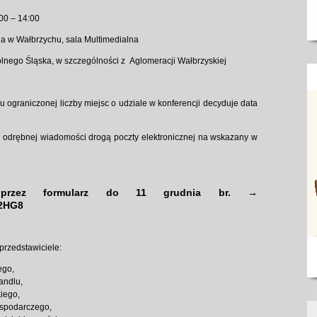
:00 – 14:00
ia w Wałbrzychu, sala Multimedialna
lnego Śląska, w szczególności z Aglomeracji Wałbrzyskiej
 ograniczonej liczby miejsc o udziale w konferencji decyduje data
w odrębnej wiadomości drogą poczty elektronicznej na wskazany w
e przez formularz do 11 grudnia br. →
B2HG8
przedstawiciele:
ego,
Handlu,
iego,
spodarczego,