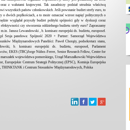
oraz z walutami krajowymi. Tak zasadniczy podział utrudnia właściwą
owi wszystkich państw członkowskich. Jeśli powstanie budżet strefy euro, to
ary o dwóch prędkościach, a to może oznaczać wzrost napięć politycznych o
ędzie wyglądał przyszły budżet polityki spójności gdy w dyskusji coraz
ia efektywności czy stworzenia oddzielnego budżetu strefy euro? Zapraszamy
m.in. Janusz Lewandowski , b. komisarz europejski ds. budżetu, europoseł.
ni.pl Sesja panelowa: Spójność 2020 + Partner: Samorząd Województwa
sunków Międzynarodowych Paneliści: Paweł Chorąży, podsekretarz stanu,
owski, b. komisarz europejski ds. budżetu, europoseł, Parlament
awców, EKES (TBC)Jorge Núñez–Ferrer, Senior Research Fellow, Centre for
uk, marszałek województwa pomorskiego, Urząd Marszałkowski Województwa
r, Europejskie Centrum Strategii Politycznej (EPSC), Komisja Europejska
zes, THINKTANK i Centrum Stosunków Międzynarodowych, Polska