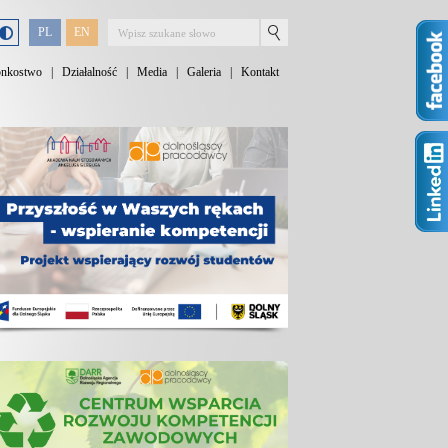
PL
EN
onkostwo
|
Działalność
|
Media
|
Galeria
|
Kontakt