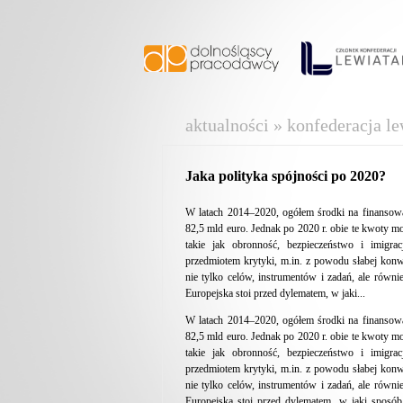
aktualności » konfederacja le
Jaka polityka spójności po 2020?
W latach 2014–2020, ogółem środki na finansowa
82,5 mld euro. Jednak po 2020 r. obie te kwoty mo
takie jak obronność, bezpieczeństwo i imigra
przedmiotem krytyki, m.in. z powodu słabej konw
nie tylko celów, instrumentów i zadań, ale równie
Europejska stoi przed dylematem, w jaki...
W latach 2014–2020, ogółem środki na finansowa
82,5 mld euro. Jednak po 2020 r. obie te kwoty mo
takie jak obronność, bezpieczeństwo i imigra
przedmiotem krytyki, m.in. z powodu słabej konw
nie tylko celów, instrumentów i zadań, ale równie
Europejska stoi przed dylematem, w jaki sposó