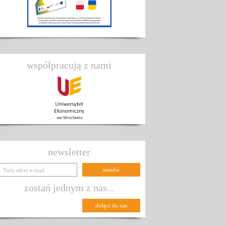
współpracują z nami
newsletter
zostań jednym z nas...