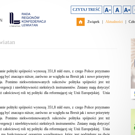
CZYTAJ TREŚĆ
Związek
|
Aktualności
|
Czł
wiatan
nie polityki spójności wynoszą 351,8 mld euro, z czego Polsce przyznano
gą być znacząco niższe, zarówno ze względu na Brexit jak i nowe priorytety
cja. Pomimo niekwestionowanych sukcesów polityka spójności jest też
ergencji i nieefektywności niektórych instrumentów. Zmiany mają dotyczyć
ż całościowej roli tej polityki dla reformującej się Unii Europejskiej. Unia
nie polityki spójności wynoszą 351,8 mld euro, z czego Polsce przyznano
gą być znacząco niższe, zarówno ze względu na Brexit jak i nowe priorytety
cja. Pomimo niekwestionowanych sukcesów polityka spójności jest też
ergencji i nieefektywności niektórych instrumentów. Zmiany mają dotyczyć
ż całościowej roli tej polityki dla reformującej się Unii Europejskiej. Unia
b ma funkcjonować organizm wspólnotowy, który jest podzielony na dwie