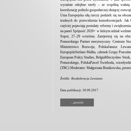
wyraźnie odrębne strefy – ze wspólną walutą 
koordynację polityki gospodarczej służącej rozwoj
Unia Europejska siłą rzeczy podzieli się na obsz
trudnych do przewidzenia konsekwencjach. Jak b
częściej pojawiają postulaty reformy i zwiększen
na panel Spójność 2020+ w którym udział weźmie 
Sopot, 27–29 września. Zarejestruj się na ef
Pomorskiego Partner merytoryczny: Centrum Sto
Ministerstwo Rozwoju, PolskaJanusz Lewand
EuropejskiStefano Mallia, członek Grupy Pracod
European Policy Studies, BelgiaMieczysław Str
Pomorskiego, PolskaPaweł Świeboda, wicedyrekto
(TBC) Moderator: Małgorzata Bonikowska, pre
Źródło: Konfederacja Lewiatan
Data publikacji: 18.09.2017
...powrót