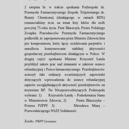
2 sierpnia br. w trakcie spotkania Podzespołu ds.
Przemysłu Farmaceutycznego Zespołu Trójstronnego ds.
Branży Chemicznej (działającego w ramach RDS)
rozmawialiśmy m.in. na temat listy leków dla osób
powyżej 75 roku życia. Piotr Błaszczyk, Prezes Polskiego
Związku Pracodawców Przemysłu Farmaceutycznego
podkreślił, że zaproponowana przez Ministra Zdrowia lista
jest kompromisem, który łączy oczekiwania pacjentów i
umożliwia kontynuowanie stabilnej aktywności
gospodarczej przedsiębiorcom działającym w Polsce. W
drugiej części spotkania Minister Krzysztof Łanda
przybliżył zakres prac nad zmianami w zakresie ustawy
refundacyjnej i Prawa farmaceutycznego. Przedsiębiorców
ucieszył fakt realizacji wcześniejszych zapowiedzi
dotyczących wprowadzenia do ustawy refundacyjnej
zapisów uwzględniających aktywność przedsiębiorców na
terytorium RP. Na Wiceprzewodniczących Podzespołu
wybrano: 1) Krzysztofa Łandę – Podsekretarza Stanu
w Ministerstwie Zdrowia; 2) Piotra Błaszczyka –
Prezesa PZPPF 3) Mirosława Miarę –
Przewodniczącego NSZZ Solidarność.
Źródło: PKPP Lewiatan