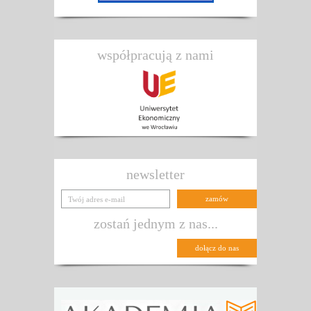
współpracują z nami
newsletter
zostań jednym z nas...