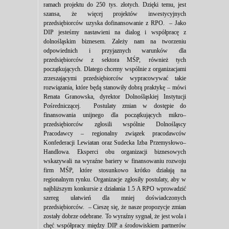
ramach projektu do 250 tys. złotych. Dzięki temu, jest
szansa, że więcej projektów inwestycyjnych
przedsiębiorców uzyska dofinansowanie z RPO. – Jako
DIP jesteśmy nastawieni na dialog i współpracę z
dolnośląskim biznesem. Zależy nam na tworzeniu
odpowiednich i przyjaznych warunków dla
przedsiębiorców z sektora MŚP, również tych
początkujących. Dlatego chcemy wspólnie z organizacjami
zrzeszającymi przedsiębiorców wypracowywać takie
rozwiązania, które będą stanowiły dobrą praktykę – mówi
Renata Granowska, dyrektor Dolnośląskiej Instytucji
Pośredniczącej. Postulaty zmian w dostępie do
finansowania unijnego dla początkujących mikro–
przedsiębiorców zgłosili wspólnie Dolnośląscy
Pracodawcy – regionalny związek pracodawców
Konfederacji Lewiatan oraz Sudecka Izba Przemysłowo–
Handlowa. Eksperci obu organizacji biznesowych
wskazywali na wyraźne bariery w finansowaniu rozwoju
firm MŚP, które stosunkowo krótko działają na
regionalnym rynku. Organizacje zgłosiły postulaty, aby w
najbliższym konkursie z działania 1.5 A RPO wprowadzić
szereg ułatwień dla mniej doświadczonych
przedsiębiorców. – Cieszę się, że nasze propozycje zmian
zostały dobrze odebrane. To wyraźny sygnał, że jest wola i
chęć współpracy między DIP a środowiskiem partnerów