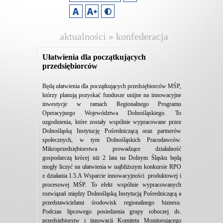
aktualności » konfederacja
lewiatan
Ułatwienia dla początkujących
przedsiębiorców
Będą ułatwienia dla początkujących przedsiębiorców MŚP,
którzy planują pozyskać fundusze unijne na innowacyjne
inwestycje w ramach Regionalnego Programu
Operacyjnego Województwa Dolnośląskiego. To
uzgodnienia, które zostały wspólnie wypracowane przez
Dolnośląską Instytucję Pośredniczącą oraz partnerów
społecznych, w tym Dolnośląskich Pracodawców.
Mikroprzedsiębiorstwa prowadzące działalność
gospodarczą krócej niż 2 lata na Dolnym Śląsku będą
mogły liczyć na ułatwienia w najbliższym konkursie RPO
z działania 1.5.A Wsparcie innowacyjności produktowej i
procesowej MŚP. To efekt wspólnie wypracowanych
rozwiązań między Dolnośląską Instytucją Pośredniczącą a
przedstawicielami środowisk regionalnego biznesu.
Podczas lipcowego posiedzenia grupy roboczej ds.
przedsiębiorstw i innowacji Komitetu Monitorującego