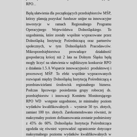
RPO...
Będą ułatwienia dla początkujących przedsiębiorców MŚP,
którzy planują pozyskać fundusze unijne na innowacyjne
inwestycje w ramach Regionalnego Programu
Operacyjnego Województwa Dolnośląskiego. To
uzgodnienia, które zostały wspólnie wypracowane przez
Dolnośląską Instytucję Pośredniczącą oraz partnerów
społecznych, w tym Dolnośląskich Pracodawców.
Mikroprzedsiębiorstwa prowadzące działalność
gospodarczą krócej niż 2 lata na Dolnym Śląsku będą
mogły liczyć na ułatwienia w najbliższym konkursie RPO
z działania 1.5.A Wsparcie innowacyjności produktowej i
procesowej MŚP. To efekt wspólnie wypracowanych
rozwiązań między Dolnośląską Instytucją Pośredniczącą a
przedstawicielami środowisk regionalnego biznesu.
Podczas lipcowego posiedzenia grupy roboczej ds.
przedsiębiorstw i innowacji Komitetu Monitorującego
RPO WD wstępnie uzgodniono, że minimalny poziom
wydatków kwalifikowalnych – wyniesie 50 tys. złotych,
zamiast 100 tys. złotych. Zarekomendowano również, że
maksymalny poziom dofinansowania zostanie podniesiony
z 45% do 60%. Dolnośląska Instytucja Pośrednicząca
zgodziła się również wprowadzić ograniczenie dotyczące
maksymalnego poziomu wydatków kwalifikowalnych w