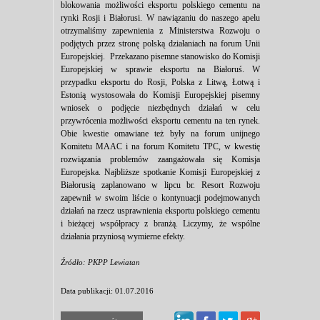
blokowania możliwości eksportu polskiego cementu na
rynki Rosji i Białorusi. W nawiązaniu do naszego apelu
otrzymaliśmy zapewnienia z Ministerstwa Rozwoju o
podjętych przez stronę polską działaniach na forum Unii
Europejskiej. Przekazano pisemne stanowisko do Komisji
Europejskiej w sprawie eksportu na Białoruś. W
przypadku eksportu do Rosji, Polska z Litwą, Łotwą i
Estonią wystosowała do Komisji Europejskiej pisemny
wniosek o podjęcie niezbędnych działań w celu
przywrócenia możliwości eksportu cementu na ten rynek.
Obie kwestie omawiane też były na forum unijnego
Komitetu MAAC i na forum Komitetu TPC, w kwestię
rozwiązania problemów zaangażowała się Komisja
Europejska. Najbliższe spotkanie Komisji Europejskiej z
Białorusią zaplanowano w lipcu br. Resort Rozwoju
zapewnił w swoim liście o kontynuacji podejmowanych
działań na rzecz usprawnienia eksportu polskiego cementu
i bieżącej współpracy z branżą. Liczymy, że wspólne
działania przyniosą wymierne efekty.
Źródło: PKPP Lewiatan
Data publikacji: 01.07.2016