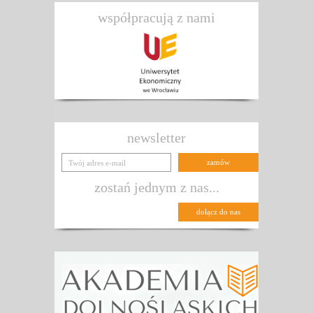
współpracują z nami
newsletter
zostań jednym z nas...