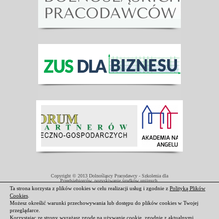
Copyright © 2013 Dolnośląscy Pracodawcy - Szkolenia dla
Przedsiębiorców, pozyskiwanie środków unijnych.
Projekt współfinansowany przez Unię Europejską w ramach Europejskiego
Ta strona korzysta z plików cookies w celu realizacji usług i zgodnie z
Polityką Plików
Funduszu Społecznego.
Cookies
.
Darmowe domeny i hosting
|
Strony internetowe Świdnica
Możesz określić warunki przechowywania lub dostępu do plików cookies w Twojej
przeglądarce.
Korzystając ze strony wyrażasz zgodę na używanie cookie, zgodnie z aktualnymi