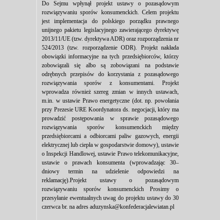
Do Sejmu wpłynął projekt ustawy o pozasądowym
rozwiązywaniu sporów konsumenckich. Celem projektu
jest implementacja do polskiego porządku prawnego
unijnego pakietu legislacyjnego zawierającego dyrektywę
2013/11/UE (tzw. dyrektywa ADR) oraz rozporządzenia nr
524/2013 (tzw. rozporządzenie ODR). Projekt nakłada
obowiązki informacyjne na tych przedsiębiorców, którzy
zobowiązali się albo są zobowiązani na podstawie
odrębnych przepisów do korzystania z pozasądowego
rozwiązywania sporów z konsumentami. Projekt
wprowadza również szereg zmian w innych ustawach,
m.in. w ustawie Prawo energetyczne (dot. np. powołania
przy Prezesie URE Koordynatora ds. negocjacji, który ma
prowadzić postępowania w sprawie pozasądowego
rozwiązywania sporów konsumenckich między
przedsiębiorcami a odbiorcami paliw gazowych, energii
elektrycznej lub ciepła w gospodarstwie domowy), ustawie
o Inspekcji Handlowej, ustawie Prawo telekomunikacyjne,
ustawie o prawach konsumenta (wprowadzając 30–
dniowy termin na udzielenie odpowiedzi na
reklamację).Projekt ustawy o pozasądowym
rozwiązywaniu sporów konsumenckich Prosimy o
przesyłanie ewentualnych uwag do projektu ustawy do 30
czerwca br. na adres aduzynska@konfederacjalewiatan.pl