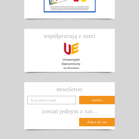
współpracują z nami
newsletter
zostań jednym z nas...