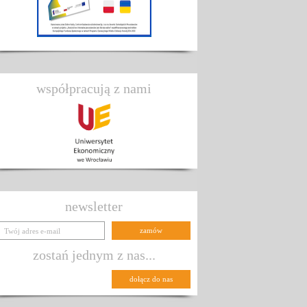
współpracują z nami
newsletter
zostań jednym z nas...