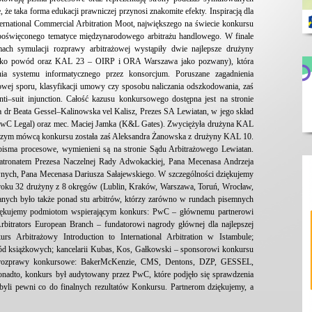
, że taka forma edukacji prawniczej przynosi znakomite efekty. Inspiracją dla
rnational Commercial Arbitration Moot, największego na świecie konkursu
poświęconego tematyce międzynarodowego arbitrażu handlowego. W finale
ch symulacji rozprawy arbitrażowej wystąpiły dwie najlepsze drużyny
jako powód oraz KAL 23 – OIRP i ORA Warszawa jako pozwany), która
ia systemu informatycznego przez konsorcjum. Poruszane zagadnienia
owej sporu, klasyfikacji umowy czy sposobu naliczania odszkodowania, zaś
anti–suit injunction. Całość kazusu konkursowego dostępna jest na stronie
dr Beata Gessel–Kalinowska vel Kalisz, Prezes SA Lewiatan, w jego skład
PwC Legal) oraz mec. Maciej Jamka (K&L Gates). Zwyciężyła drużyna KAL
szym mówcą konkursu została zaś Aleksandra Żanowska z drużyny KAL 10.
 pisma procesowe, wymienieni są na stronie Sądu Arbitrażowego Lewiatan.
atronatem Prezesa Naczelnej Rady Adwokackiej, Pana Mecenasa Andrzeja
nych, Pana Mecenasa Dariusza Sałajewskiego. W szczególności dziękujemy
 roku 32 drużyny z 8 okręgów (Lublin, Kraków, Warszawa, Toruń, Wrocław,
nych było także ponad stu arbitrów, którzy zarówno w rundach pisemnych
Dziękujemy podmiotom wspierającym konkurs: PwC – głównemu partnerowi
 Arbitrators European Branch – fundatorowi nagrody głównej dla najlepszej
rs Arbitrażowy Introduction to International Arbitration w Istambule;
d książkowych; kancelarii Kubas, Kos, Gałkowski – sponsorowi konkursu
ę rozprawy konkursowe: BakerMcKenzie, CMS, Dentons, DZP, GESSEL,
onadto, konkurs był audytowany przez PwC, które podjęło się sprawdzenia
byli pewni co do finalnych rezultatów Konkursu. Partnerom dziękujemy, a