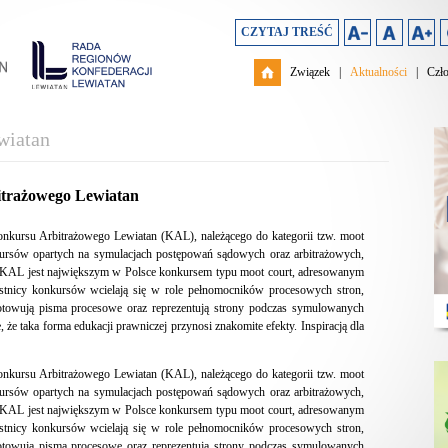
CZYTAJ TREŚĆ
Związek
|
Aktualności
|
Czł
wiatan
itrażowego Lewiatan
 Konkursu Arbitrażowego Lewiatan (KAL), należącego do kategorii tzw. moot
kursów opartych na symulacjach postępowań sądowych oraz arbitrażowych,
. KAL jest największym w Polsce konkursem typu moot court, adresowanym
stnicy konkursów wcielają się w role pełnomocników procesowych stron,
gotowują pisma procesowe oraz reprezentują strony podczas symulowanych
, że taka forma edukacji prawniczej przynosi znakomite efekty. Inspiracją dla
 Konkursu Arbitrażowego Lewiatan (KAL), należącego do kategorii tzw. moot
kursów opartych na symulacjach postępowań sądowych oraz arbitrażowych,
. KAL jest największym w Polsce konkursem typu moot court, adresowanym
stnicy konkursów wcielają się w role pełnomocników procesowych stron,
gotowują pisma procesowe oraz reprezentują strony podczas symulowanych