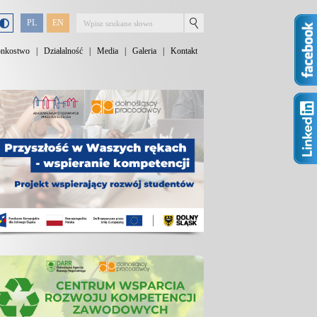
PL
EN
onkostwo
|
Działalność
|
Media
|
Galeria
|
Kontakt