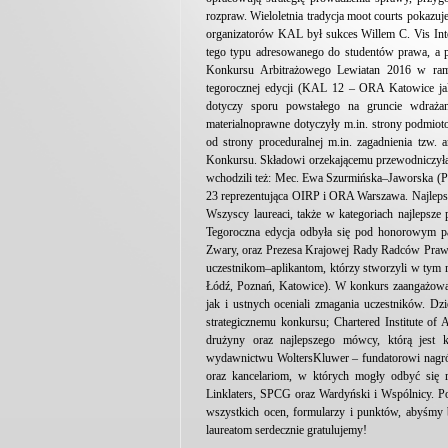
rozpraw. Wieloletnia tradycja moot courts pokazuje
organizatorów KAL był sukces Willem C. Vis Inte
tego typu adresowanego do studentów prawa, a 
Konkursu Arbitrażowego Lewiatan 2016 w rama
tegorocznej edycji (KAL 12 – ORA Katowice 
dotyczy sporu powstałego na gruncie wdrażan
materialnoprawne dotyczyły m.in. strony podmiot
od strony proceduralnej m.in. zagadnienia tzw. 
Konkursu. Składowi orzekającemu przewodniczyła 
wchodzili też: Mec. Ewa Szurmińska–Jaworska (
23 reprezentująca OIRP i ORA Warszawa. Najlep
Wszyscy laureaci, także w kategoriach najlepsze
Tegoroczna edycja odbyła się pod honorowym p
Zwary, oraz Prezesa Krajowej Rady Radców Praw
uczestnikom–aplikantom, którzy stworzyli w tym
Łódź, Poznań, Katowice). W konkurs zaangażowa
jak i ustnych oceniali zmagania uczestników. 
strategicznemu konkursu; Chartered Institute of
drużyny oraz najlepszego mówcy, którą jest ku
wydawnictwu WoltersKluwer – fundatorowi nagró
oraz kancelariom, w których mogły odbyć si
Linklaters, SPCG oraz Wardyński i Wspólnicy. P
wszystkich ocen, formularzy i punktów, abyśmy 
laureatom serdecznie gratulujemy!