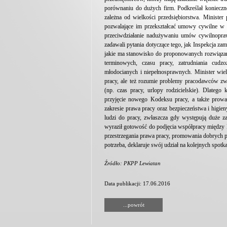
porównaniu do dużych firm. Podkreślał koniecz
zależna od wielkości przedsiębiorstwa. Ministe
pozwalające im przekształcać umowy cywilne w st
przeciwdziałanie nadużywaniu umów cywilnopraw
zadawali pytania dotyczące tego, jak Inspekcja z
jakie ma stanowisko do proponowanych rozwiązań
terminowych, czasu pracy, zatrudniania cudz
młodocianych i niepełnosprawnych. Minister wiel
pracy, ale też rozumie problemy pracodawców zw
(np. czas pracy, urlopy rodzicielskie). Dlatego
przyjęcie nowego Kodeksu pracy, a także prow
zakresie prawa pracy oraz bezpieczeństwa i higie
ludzi do pracy, zwłaszcza gdy występują duże z
wyraził gotowość do podjęcia współpracy między 
przestrzegania prawa pracy, promowania dobrych pr
potrzeba, deklaruje swój udział na kolejnych spot
Źródło: PKPP Lewiatan
Data publikacji: 17.06.2016
...powrót