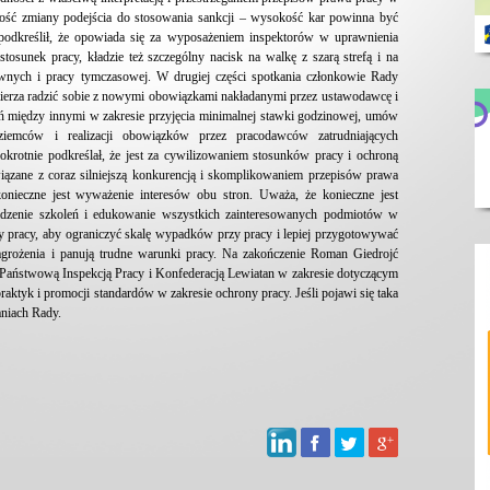
ność zmiany podejścia do stosowania sankcji – wysokość kar powinna być
r podkreślił, że opowiada się za wyposażeniem inspektorów w uprawnienia
osunek pracy, kładzie też szczególny nacisk na walkę z szarą strefą i na
nych i pracy tymczasowej. W drugiej części spotkania członkowie Rady
amierza radzić sobie z nowymi obowiązkami nakładanymi przez ustawodawcę i
 między innymi w zakresie przyjęcia minimalnej stawki godzinowej, umów
oziemców i realizacji obowiązków przez pracodawców zatrudniających
okrotnie podkreślał, że jest za cywilizowaniem stosunków pracy i ochroną
iązane z coraz silniejszą konkurencją i skomplikowaniem przepisów prawa
 konieczne jest wyważenie interesów obu stron. Uważa, że konieczne jest
adzenie szkoleń i edukowanie wszystkich zainteresowanych podmiotów w
ny pracy, aby ograniczyć skalę wypadków przy pracy i lepiej przygotowywać
agrożenia i panują trudne warunki pracy. Na zakończenie Roman Giedrojć
Państwową Inspekcją Pracy i Konfederacją Lewiatan w zakresie dotyczącym
aktyk i promocji standardów w zakresie ochrony pracy. Jeśli pojawi się taka
kaniach Rady.