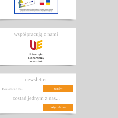
współpracują z nami
newsletter
zostań jednym z nas...