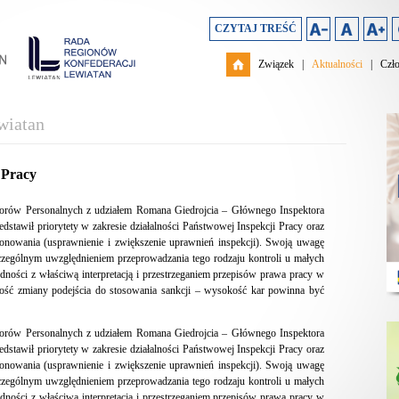
CZYTAJ TREŚĆ
Związek
|
Aktualności
|
Czł
wiatan
 Pracy
ktorów Personalnych z udziałem Romana Giedrojcia – Głównego Inspektora
edstawił priorytety w zakresie działalności Państwowej Inspekcji Pracy oraz
onowania (usprawnienie i zwiększenie uprawnień inspekcji). Swoją uwagę
szczególnym uwzględnieniem przeprowadzania tego rodzaju kontroli u małych
udności z właściwą interpretacją i przestrzeganiem przepisów prawa pracy w
ność zmiany podejścia do stosowania sankcji – wysokość kar powinna być
ktorów Personalnych z udziałem Romana Giedrojcia – Głównego Inspektora
edstawił priorytety w zakresie działalności Państwowej Inspekcji Pracy oraz
onowania (usprawnienie i zwiększenie uprawnień inspekcji). Swoją uwagę
szczególnym uwzględnieniem przeprowadzania tego rodzaju kontroli u małych
udności z właściwą interpretacją i przestrzeganiem przepisów prawa pracy w