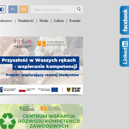
PL
EN
onkostwo
|
Działalność
|
Media
|
Galeria
|
Kontakt