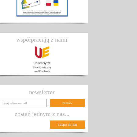
współpracują z nami
newsletter
zostań jednym z nas...