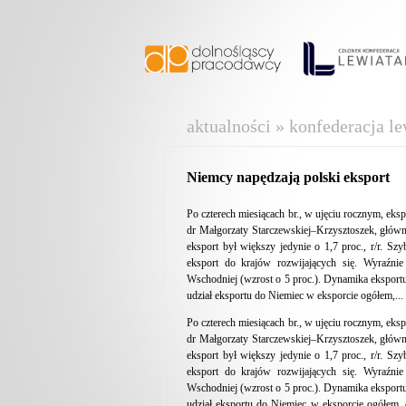
aktualności » konfederacja le
Niemcy napędzają polski eksport
Po czterech miesiącach br., w ujęciu rocznym, eks
dr Małgorzaty Starczewskiej–Krzysztoszek, główne
eksport był większy jedynie o 1,7 proc., r/r. Szy
eksport do krajów rozwijających się. Wyraźn
Wschodniej (wzrost o 5 proc.). Dynamika eksportu m
udział eksportu do Niemiec w eksporcie ogółem,...
Po czterech miesiącach br., w ujęciu rocznym, eks
dr Małgorzaty Starczewskiej–Krzysztoszek, główne
eksport był większy jedynie o 1,7 proc., r/r. Szy
eksport do krajów rozwijających się. Wyraźn
Wschodniej (wzrost o 5 proc.). Dynamika eksportu m
udział eksportu do Niemiec w eksporcie ogółem, c