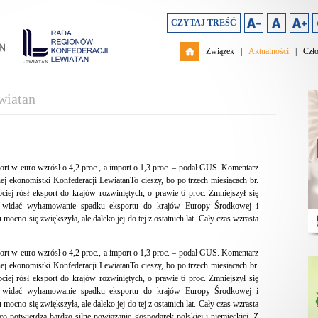
CZYTAJ TREŚĆ
Związek
|
Aktualności
|
Czł
wiatan
port w euro wzrósł o 4,2 proc., a import o 1,3 proc. – podał GUS. Komentarz
j ekonomistki Konfederacji LewiatanTo cieszy, bo po trzech miesiącach br.
bciej rósł eksport do krajów rozwiniętych, o prawie 6 proc. Zmniejszył się
ie widać wyhamowanie spadku eksportu do krajów Europy Środkowej i
ocno się zwiększyła, ale daleko jej do tej z ostatnich lat. Cały czas wzrasta
port w euro wzrósł o 4,2 proc., a import o 1,3 proc. – podał GUS. Komentarz
j ekonomistki Konfederacji LewiatanTo cieszy, bo po trzech miesiącach br.
bciej rósł eksport do krajów rozwiniętych, o prawie 6 proc. Zmniejszył się
ie widać wyhamowanie spadku eksportu do krajów Europy Środkowej i
ocno się zwiększyła, ale daleko jej do tej z ostatnich lat. Cały czas wzrasta
o potwierdza bardzo silne powiązanie gospodarek polskiej i niemieckiej. Z