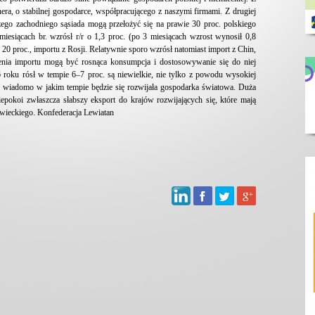
nera, o stabilnej gospodarce, współpracującego z naszymi firmami. Z drugiej
szego zachodniego sąsiada mogą przełożyć się na prawie 30 proc. polskiego
 miesiącach br. wzrósł r/r o 1,3 proc. (po 3 miesiącach wzrost wynosił 0,8
o 20 proc., importu z Rosji. Relatywnie sporo wzrósł natomiast import z Chin,
zenia importu mogą być rosnąca konsumpcja i dostosowywanie się do niej
6 roku rósł w tempie 6–7 proc. są niewielkie, nie tylko z powodu wysokiej
nie wiadomo w jakim tempie będzie się rozwijała gospodarka światowa. Duża
pokoi zwłaszcza słabszy eksport do krajów rozwijających się, które mają
awieckiego. Konfederacja Lewiatan