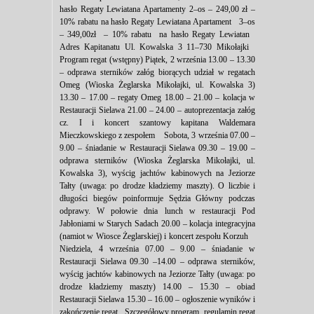
hasło Regaty Lewiatana Apartamenty 2–os – 249,00 zł –
10% rabatu na hasło Regaty Lewiatana Apartament 3–os
– 349,00zł – 10% rabatu na hasło Regaty Lewiatan
Adres Kapitanatu Ul. Kowalska 3 11–730 Mikołajki
Program regat (wstępny) Piątek, 2 września 13.00 – 13.30
– odprawa sterników załóg biorących udział w regatach
Omeg (Wioska Żeglarska Mikołajki, ul. Kowalska 3)
13.30 – 17.00 – regaty Omeg 18.00 – 21.00 – kolacja w
Restauracji Sielawa 21.00 – 24.00 – autoprezentacja załóg
cz. I i koncert szantowy kapitana Waldemara
Mieczkowskiego z zespołem Sobota, 3 września 07.00 –
9.00 – śniadanie w Restauracji Sielawa 09.30 – 19.00 –
odprawa sterników (Wioska Żeglarska Mikołajki, ul.
Kowalska 3), wyścig jachtów kabinowych na Jeziorze
Tałty (uwaga: po drodze kładziemy maszty). O liczbie i
długości biegów poinformuje Sędzia Główny podczas
odprawy. W połowie dnia lunch w restauracji Pod
Jabłoniami w Starych Sadach 20.00 – kolacja integracyjna
(namiot w Wiosce Żeglarskiej) i koncert zespołu Korzuh
Niedziela, 4 września 07.00 – 9.00 – śniadanie w
Restauracji Sielawa 09.30 –14.00 – odprawa sterników,
wyścig jachtów kabinowych na Jeziorze Tałty (uwaga: po
drodze kładziemy maszty) 14.00 – 15.30 – obiad
Restauracji Sielawa 15.30 – 16.00 – ogłoszenie wyników i
zakończenie regat Szczegółowy program, regulamin regat