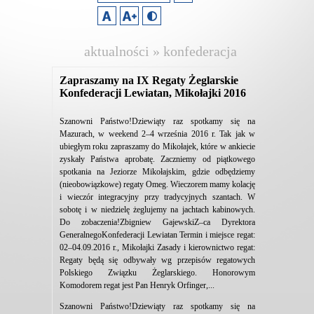
aktualności » konfederacja
lewiatan
Zapraszamy na IX Regaty Żeglarskie
Konfederacji Lewiatan, Mikołajki 2016
Szanowni Państwo!Dziewiąty raz spotkamy się na
Mazurach, w weekend 2–4 września 2016 r. Tak jak w
ubiegłym roku zapraszamy do Mikołajek, które w ankiecie
zyskały Państwa aprobatę. Zaczniemy od piątkowego
spotkania na Jeziorze Mikołajskim, gdzie odbędziemy
(nieobowiązkowe) regaty Omeg. Wieczorem mamy kolację
i wieczór integracyjny przy tradycyjnych szantach. W
sobotę i w niedzielę żeglujemy na jachtach kabinowych.
Do zobaczenia!Zbigniew GajewskiZ–ca Dyrektora
GeneralnegoKonfederacji Lewiatan Termin i miejsce regat:
02–04.09.2016 r., Mikołajki Zasady i kierownictwo regat:
Regaty będą się odbywały wg przepisów regatowych
Polskiego Związku Żeglarskiego. Honorowym
Komodorem regat jest Pan Henryk Orfinger,...
Szanowni Państwo!Dziewiąty raz spotkamy się na