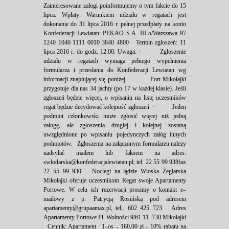
Zainteresowane załogi poinformujemy o tym fakcie do 15
lipca. Wpłaty: Warunkiem udziału w regatach jest
dokonanie do 31 lipca 2016 r. pełnej przedpłaty na konto
Konfederacji Lewiatan: PEKAO S.A. III o/Warszawa 97
1240 1040 1111 0010 3840 4800 Termin zgłoszeń: 11
lipca 2016 r. do godz. 12.00. Uwaga: · Zgłoszenie
udziału w regatach wymaga pełnego wypełnienia
formularza i przesłania do Konfederacji Lewiatan wg
informacji znajdującej się poniżej. · Port Mikołajki
przygotuje dla nas 34 jachty (po 17 w każdej klasie). Jeśli
zgłoszeń będzie więcej, o wpisaniu na listę uczestników
regat będzie decydować kolejność zgłoszeń. · Jeden
podmiot członkowski może zgłosić więcej niż jedną
załogę, ale zgłoszenia drugiej i kolejnej zostaną
uwzględnione po wpisaniu pojedynczych załóg innych
podmiotów. Zgłoszenia na załączonym formularzu należy
nadsyłać mailem lub faksem na adres:
swlodarska@konfederacjalewiatan.pl; tel. 22 55 99 938fax
22 55 99 930 Noclegi na lądzie Wioska Żeglarska
Mikołajki oferuje uczestnikom Regat swoje Apartamenty
Portowe. W celu ich rezerwacji prosimy o kontakt e–
mailowy z p. Patrycją Rosińską pod adresem
apartamenty@grupaamax.pl, tel,. 602 425 723 Adres
Apartamenty Portowe Pl. Wolności 9/61 11–730 Mikołajki
Cennik: Apartament 1–os – 160,00 zł – 10% rabatu na