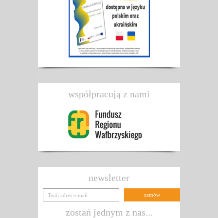
współpracują z nami
newsletter
zostań jednym z nas...