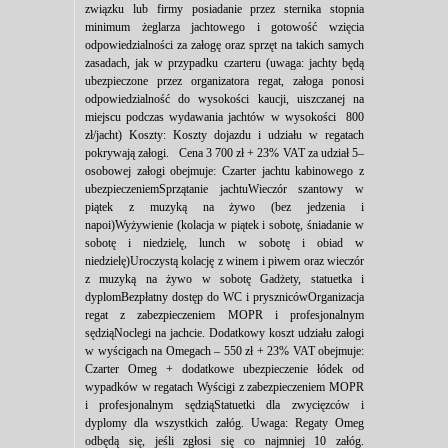
związku lub firmy posiadanie przez sternika stopnia
minimum żeglarza jachtowego i gotowość wzięcia
odpowiedzialności za załogę oraz sprzęt na takich samych
zasadach, jak w przypadku czarteru (uwaga: jachty będą
ubezpieczone przez organizatora regat, załoga ponosi
odpowiedzialność do wysokości kaucji, uiszczanej na
miejscu podczas wydawania jachtów w wysokości 800
zł/jacht) Koszty: Koszty dojazdu i udziału w regatach
pokrywają załogi. Cena 3 700 zł + 23% VAT za udział 5–
osobowej załogi obejmuje: Czarter jachtu kabinowego z
ubezpieczeniemSprzątanie jachtuWieczór szantowy w
piątek z muzyką na żywo (bez jedzenia i
napoi)Wyżywienie (kolacja w piątek i sobotę, śniadanie w
sobotę i niedzielę, lunch w sobotę i obiad w
niedzielę)Uroczystą kolację z winem i piwem oraz wieczór
z muzyką na żywo w sobotę Gadżety, statuetka i
dyplomBezpłatny dostęp do WC i prysznicówOrganizacja
regat z zabezpieczeniem MOPR i profesjonalnym
sędziąNoclegi na jachcie. Dodatkowy koszt udziału załogi
w wyścigach na Omegach – 550 zł + 23% VAT obejmuje:
Czarter Omeg + dodatkowe ubezpieczenie łódek od
wypadków w regatach Wyścigi z zabezpieczeniem MOPR
i profesjonalnym sędziąStatuetki dla zwycięzców i
dyplomy dla wszystkich załóg. Uwaga: Regaty Omeg
odbędą się, jeśli zgłosi się co najmniej 10 załóg.