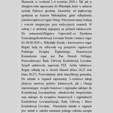
Mazurach, w weekend 2–4 września 2016 r. Tak jak w
ubiegłym roku zapraszamy do Mikołajek, które w ankiecie
zyskały Państwa aprobatę. Zaczniemy od piątkowego
spotkania na Jeziorze Mikołajskim, gdzie odbędziemy
(nieobowiązkowe) regaty Omeg. Wieczorem mamy kolację
i wieczór integracyjny przy tradycyjnych szantach. W
sobotę i w niedzielę żeglujemy na jachtach kabinowych.
Do zobaczenia!Zbigniew GajewskiZ–ca Dyrektora
GeneralnegoKonfederacji Lewiatan Termin i miejsce regat:
02–04.09.2016 r., Mikołajki Zasady i kierownictwo regat:
Regaty będą się odbywały wg przepisów regatowych
Polskiego Związku Żeglarskiego. Honorowym
Komodorem regat jest Pan Henryk Orfinger,
Przewodniczący Rady Głównej Konfederacji Lewiatan.
Zespół sędziowski zapewnia PZŻ. Jachty kabinowe:
Regaty odbędą się w dwóch klasach (klasa 24,25 oraz
klasa 26,27). Przewidujemy także klasyfikację generalną.
Do udziału w regatach zapraszamy 5–osobowe załogi
(dotyczy zarówno jachtów kabinowych, jak i Omeg)
reprezentujące: związki branżowe i regionalne należące do
Konfederacji Lewiatanfirmy członkowskie bezpośrednie
oraz należące do związków branżowych i regionalnych
Konfederacji LewiatanZarząd, Radę Główną i Biuro
Konfederacji Lewiatan. Warunkiem udziału w regatach
jest: udział w załodze minimum jednego członka zarządu