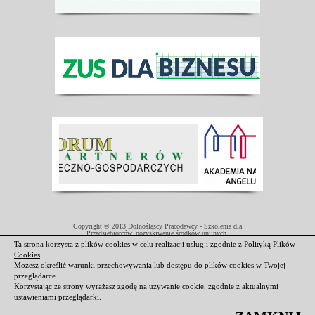
Copyright © 2013 Dolnośląscy Pracodawcy - Szkolenia dla
Przedsiębiorców, pozyskiwanie środków unijnych.
Projekt współfinansowany przez Unię Europejską w ramach Europejskiego
Ta strona korzysta z plików cookies w celu realizacji usług i zgodnie z
Polityką Plików
Funduszu Społecznego.
Cookies
.
Darmowe domeny i hosting
|
Strony internetowe Świdnica
Możesz określić warunki przechowywania lub dostępu do plików cookies w Twojej
przeglądarce.
Korzystając ze strony wyrażasz zgodę na używanie cookie, zgodnie z aktualnymi
ustawieniami przeglądarki.