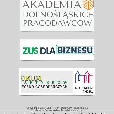
Copyright © 2013 Dolnośląscy Pracodawcy - Szkolenia dla
Przedsiębiorców, pozyskiwanie środków unijnych.
Projekt współfinansowany przez Unię Europejską w ramach Europejskiego