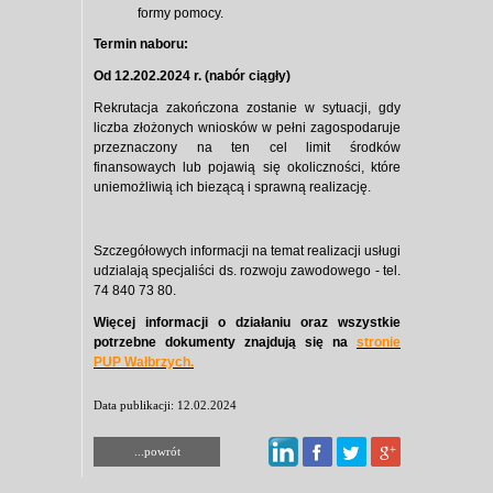
formy pomocy.
Termin naboru:
Od 12.202.2024 r. (nabór ciągły)
Rekrutacja zakończona zostanie w sytuacji, gdy
liczba złożonych wniosków w pełni zagospodaruje
przeznaczony na ten cel limit środków
finansowaych lub pojawią się okoliczności, które
uniemożliwią ich biezącą i sprawną realizację.
Szczegółowych informacji na temat realizacji usługi
udzialają specjaliści ds. rozwoju zawodowego - tel.
74 840 73 80.
Więcej informacji o działaniu oraz wszystkie
potrzebne dokumenty znajdują się na
stronie
PUP Wałbrzych.
Data publikacji: 12.02.2024
...powrót