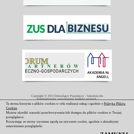
Copyright © 2013 Dolnośląscy Pracodawcy - Szkolenia dla
Przedsiębiorców, pozyskiwanie środków unijnych.
Projekt współfinansowany przez Unię Europejską w ramach Europejskiego
Ta strona korzysta z plików cookies w celu realizacji usług i zgodnie z
Polityką Plików
Funduszu Społecznego.
Cookies
.
Darmowe domeny i hosting
|
Strony internetowe Świdnica
Możesz określić warunki przechowywania lub dostępu do plików cookies w Twojej
przeglądarce.
Korzystając ze strony wyrażasz zgodę na używanie cookie, zgodnie z aktualnymi
ustawieniami przeglądarki.