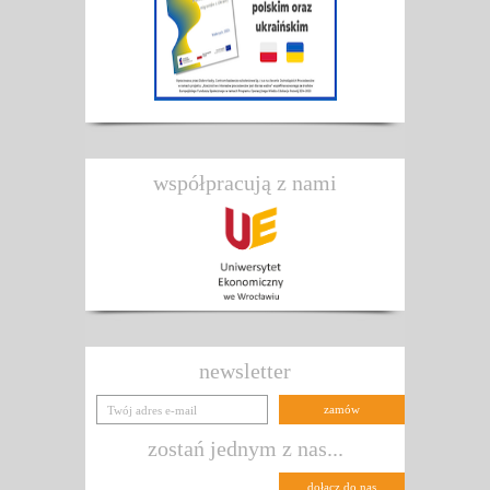
współpracują z nami
newsletter
zostań jednym z nas...