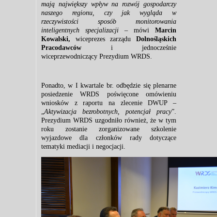
mają największy wpływ na rozwój gospodarczy
naszego regionu, czy jak wygląda w
rzeczywistości sposób monitorowania
inteligentnych specjalizacji
– mówi
Marcin
Kowalski,
wiceprezes zarządu
Dolnośląskich
Pracodawców
i jednocześnie
wiceprzewodniczący Prezydium WRDS.
Ponadto, w I kwartale br. odbędzie się plenarne
posiedzenie WRDS poświęcone omówieniu
wniosków z raportu na zlecenie DWUP –
„
Aktywizacja bezrobotnych, potencjał pracy
”.
Prezydium WRDS uzgodniło również, że w tym
roku zostanie zorganizowane szkolenie
wyjazdowe dla członków rady dotyczące
tematyki mediacji i negocjacji.