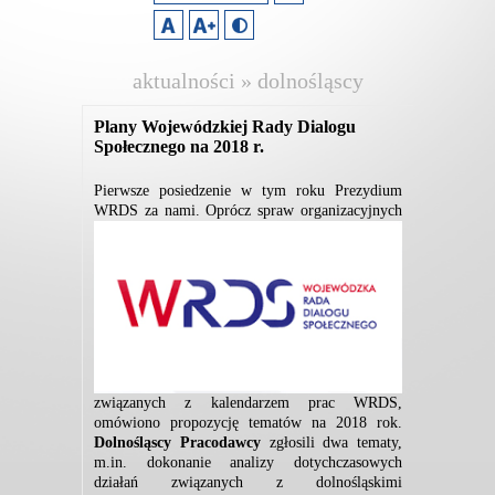
aktualności » dolnośląscy
pracodawcy
Plany Wojewódzkiej Rady Dialogu
Społecznego na 2018 r.
Pierwsze posiedzenie w tym roku Prezydium
WRD
S
za nami. Oprócz s
pra
w organizacyjnych
związanych z kalendarzem prac WRDS,
omówiono propozycję tematów na 2018
rok.
Dolnośląscy Pracodawcy
zgłosili dwa tematy,
m.in. dokonanie analizy dotychczasowych
działań związanych z dolnośląskimi