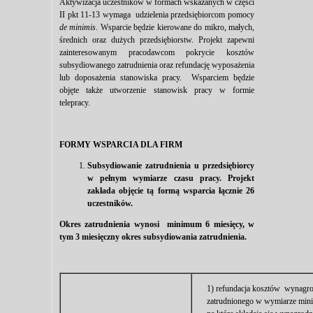
Aktywizacja uczestników w formach wskazanych w części
II pkt 11-13 wymaga udzielenia przedsiębiorcom pomocy
de minimis
. Wsparcie będzie kierowane do mikro, małych,
średnich oraz dużych przedsiębiorstw. Projekt zapewni
zainteresowanym pracodawcom pokrycie kosztów
subsydiowanego zatrudnienia oraz refundację wyposażenia
lub doposażenia stanowiska pracy. Wsparciem będzie
objęte także utworzenie stanowisk pracy w formie
telepracy.
FORMY WSPARCIA DLA FIRM
Subsydiowanie zatrudnienia u przedsiębiorcy
w pełnym wymiarze czasu pracy. Projekt
zakłada objęcie tą formą wsparcia łącznie 26
uczestników.
Okres zatrudnienia wynosi minimum 6 miesięcy, w
tym 3 miesięczny okres subsydiowania zatrudnienia.
1) refundacja kosztów wynagr
zatrudnionego w wymiarze mini