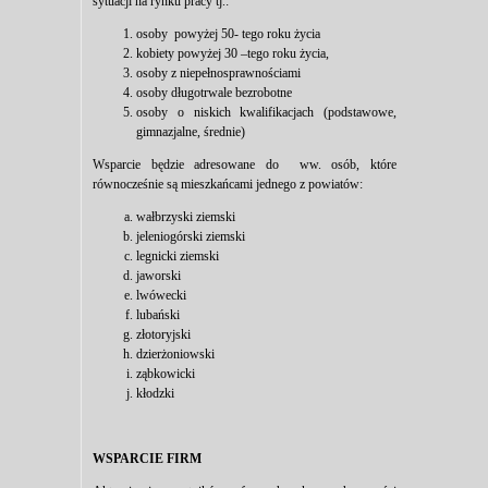
sytuacji na rynku pracy tj.:
osoby powyżej 50- tego roku życia
kobiety powyżej 30 –tego roku życia,
osoby z niepełnosprawnościami
osoby długotrwale bezrobotne
osoby o niskich kwalifikacjach (podstawowe,
gimnazjalne, średnie)
Wsparcie będzie adresowane do ww. osób, które
równocześnie są mieszkańcami jednego z powiatów:
wałbrzyski ziemski
jeleniogórski ziemski
legnicki ziemski
jaworski
lwówecki
lubański
złotoryjski
dzierżoniowski
ząbkowicki
kłodzki
WSPARCIE FIRM