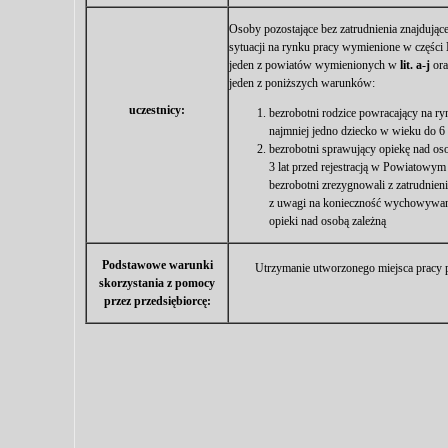
Osoby pozostające bez zatrudnienia znajdujące
sytuacji na rynku pracy wymienione w części
jeden z powiatów wymienionych w
lit. a-j
ora
jeden z poniższych warunków:
uczestnicy:
bezrobotni rodzice powracający na ry
najmniej jedno dziecko w wieku do 6 
bezrobotni sprawujący opiekę nad oso
3 lat przed rejestracją w Powiatowym
bezrobotni zrezygnowali z zatrudnien
z uwagi na konieczność wychowywan
opieki nad osobą zależną
Podstawowe warunki
Utrzymanie utworzonego miejsca pracy p
skorzystania z pomocy
przez przedsiębiorcę: