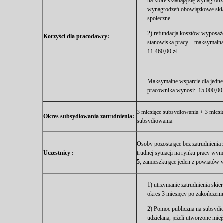
na które składają się wynagrodz
wynagrodzeń obowiązkowe skła
społeczne
2) refundacja kosztów wyposaże
Korzyści dla pracodawcy:
stanowiska pracy – maksymalna
11 460,00 zł
Maksymalne wsparcie dla jedne
pracownika wynosi: 15 000,00
3 miesiące subsydiowania + 3 miesią
Okres subsydiowania zatrudnienia:
subsydiowania
Osoby pozostające bez zatrudnienia 
Uczestnicy :
trudnej sytuacji na rynku pracy wy
5
, zamieszkujące jeden z powiató
1) utrzymanie zatrudnienia skie
okres 3 miesięcy po zakończeniu
2) Pomoc publiczna na subsydio
udzielana, jeżeli utworzone mie