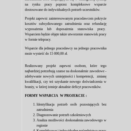
na rynku pracy poprzez kompleksowe wsparcie
dostosowane do indywidualnych potrzeb uczestników.
Projekt zapewni zainteresowanym pracodawcom pokrycie
kosztów subsydiowanego zatrudnienia oraz refundację
wyposażenia lub doposażenia stanowiska pracy.
Wsparciem będzie objęte także utworzenie stanowisk pracy
w formie telepracy.
Wsparcie dla jednego pracodawcy na jednego pracownika
może wynieść do 15 000,00 zł.
Realizowany projekt zapewni osobom, które tego
najbardziej potrzebują szanse na doskonalenie zawodowe -
zdobywanie nowych umiejętności i kompetencji, zmianę
kwalifikacji, czy też uzyskanie nowego doświadczenia w
branży, w której istnieje aktualnie deficyt pracowników.
FORMY WSPARCIA W PROJEKCIE :
Identyfikacja potrzeb osób pozostających bez
zatrudnienia
Diagnozowanie potrzeb szkoleniowych
Analiza możliwości doskonalenia zawodowego w
regionie
Kompleksowe i indywidualne pośrednictwo pracy