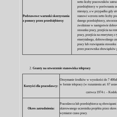
netto liczby pracowników zatr
przedsiębiorcy w porównaniu ze 
miesięcy, a w przypadku gdy ut
Podstawowe warunki skorzystania
stanowi wzrostu netto liczby p
z pomocy przez przedsiębiorcę:
danego przedsiębiorcy, utworzon
zwolnione w następstwie dobro
stosunku pracy, przejścia na ren
pracy, przejścia na emeryturę z 
emerytalnego, dobrowolnego zm
pracy lub rozwiązania stosunku
przez pracownika obowiązków 
Granty na utworzenie stanowiska telepracy
Otrzymanie środków w wysokości do 7 400zł 
w formie telepracy (w rozumieniu art. 67 usta
Korzyści dla pracodawcy:
czerwca 1974 r. – Kodek
Pracodawca lub przedsiębiorca są obowiązani 
Okres zatrudnienia:
skierowanego uczestnika projektu przez okre
wymiarze czasu pracy.