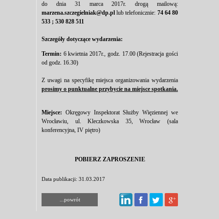
do dnia 31 marca 2017r. drogą mailową:
marzena.szczegielniak@dp.pl
lub telefonicznie:
74 64 80
533 ; 530 828 511
Szczegóły dotyczące wydarzenia:
Termin:
6 kwietnia 2017r., godz. 17.00 (Rejestracja gości
od godz. 16.30)
Z uwagi na specyfikę miejsca organizowania wydarzenia
prosimy o punktualne przybycie na miejsce spotkania.
Miejsce:
Okręgowy Inspektorat Służby Więziennej we
Wrocławiu, ul. Kleczkowska 35, Wrocław (sala
konferencyjna, IV piętro)
POBIERZ ZAPROSZENIE
Data publikacji: 31.03.2017
...powrót