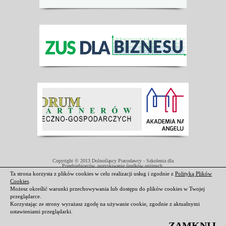
Copyright © 2013 Dolnośląscy Pracodawcy - Szkolenia dla
Przedsiębiorców, pozyskiwanie środków unijnych.
Projekt współfinansowany przez Unię Europejską w ramach Europejskiego
Ta strona korzysta z plików cookies w celu realizacji usług i zgodnie z
Polityką Plików
Funduszu Społecznego.
Cookies
.
Darmowe domeny i hosting
|
Strony internetowe Świdnica
Możesz określić warunki przechowywania lub dostępu do plików cookies w Twojej
przeglądarce.
Korzystając ze strony wyrażasz zgodę na używanie cookie, zgodnie z aktualnymi
ustawieniami przeglądarki.
ZAMKNIJ