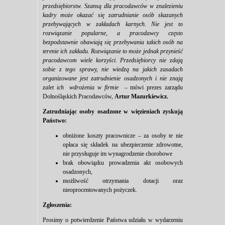
przedsiębiorstw. Szansą dla pracodawców w znalezieniu
kadry może okazać się zatrudnianie osób skazanych
przebywających w zakładach karnych. Nie jest to
rozwiązanie popularne, a pracodawcy często
bezpodstawnie obawiają się przebywania takich osób na
terenie ich zakładu. Rozwiązanie to może jednak przynieść
pracodawcom wiele korzyści. Przedsiębiorcy nie zdają
sobie z tego sprawy, nie wiedzą na jakich zasadach
organizowane jest zatrudnienie osadzonych i nie znają
zalet ich wdrożenia w firmie –
mówi prezes zarządu
Dolnośląskich Pracodawców,
Artur Mazurkiewicz.
Zatrudniając osoby osadzone w więzieniach zyskują
Państwo:
obniżone koszty pracownicze – za osoby te nie
opłaca się składek na ubezpieczenie zdrowotne,
nie przysługuje im wynagrodzenie chorobowe
brak obowiązku prowadzenia akt osobowych
osadzonych,
możliwość otrzymania dotacji oraz
nieoprocentowanych pożyczek.
Zgłoszenia:
Prosimy o potwierdzenie Państwa udziału w wydarzeniu