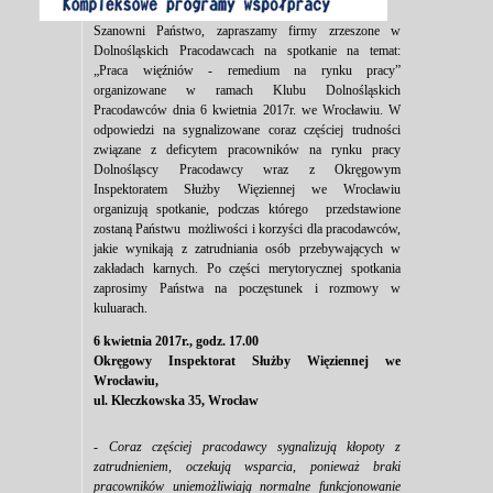
Szanowni Państwo, zapraszamy firmy zrzeszone w
Dolnośląskich Pracodawcach na spotkanie na temat:
„Praca więźniów - remedium na rynku pracy”
organizowane w ramach Klubu Dolnośląskich
Pracodawców dnia 6 kwietnia 2017r. we Wrocławiu. W
odpowiedzi na sygnalizowane coraz częściej trudności
związane z deficytem pracowników na rynku pracy
Dolnośląscy Pracodawcy wraz z Okręgowym
Inspektoratem Służby Więziennej we Wrocławiu
organizują spotkanie, podczas którego przedstawione
zostaną Państwu możliwości i korzyści dla pracodawców,
jakie wynikają z zatrudniania osób przebywających w
zakładach karnych. Po części merytorycznej spotkania
zaprosimy Państwa na poczęstunek i rozmowy w
kuluarach.
6 kwietnia 2017r., godz. 17.00
Okręgowy Inspektorat Służby Więziennej we
Wrocławiu,
ul. Kleczkowska 35, Wrocław
- Coraz częściej pracodawcy sygnalizują kłopoty z
zatrudnieniem, oczekują wsparcia, ponieważ braki
pracowników uniemożliwiają normalne funkcjonowanie