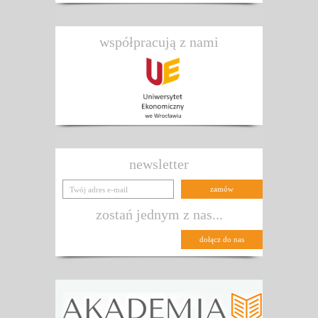
współpracują z nami
newsletter
zostań jednym z nas...