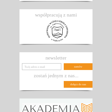
współpracują z nami
newsletter
zostań jednym z nas...