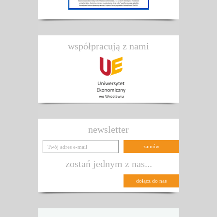
współpracują z nami
newsletter
zostań jednym z nas...