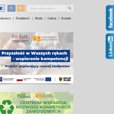
PL
EN
onkostwo
|
Działalność
|
Media
|
Galeria
|
Kontakt