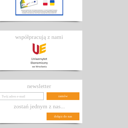
współpracują z nami
newsletter
zostań jednym z nas...