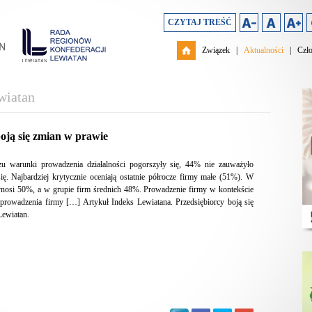
CZYTAJ TREŚĆ
Związek
|
Aktualności
|
Czł
wiatan
oją się zmian w prawie
 warunki prowadzenia działalności pogorszyły się, 44% nie zauważyło
. Najbardziej krytycznie oceniają ostatnie półrocze firmy małe (51%). W
ynosi 50%, a w grupie firm średnich 48%. Prowadzenie firmy w kontekście
prowadzenia firmy […] Artykuł Indeks Lewiatana. Przedsiębiorcy boją się
Lewiatan.