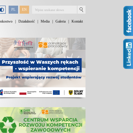
PL
EN
onkostwo
|
Działalność
|
Media
|
Galeria
|
Kontakt