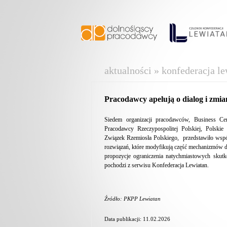
aktualności » konfederacja le
Pracodawcy apelują o dialog i zmia
Siedem organizacji pracodawców, Business Cen
Pracodawcy Rzeczypospolitej Polskiej, Polsk
Związek Rzemiosła Polskiego, przedstawiło wsp
rozwiązań, które modyfikują część mechanizmów 
propozycje ograniczenia natychmiastowych skut
pochodzi z serwisu Konfederacja Lewiatan.
Źródło: PKPP Lewiatan
Data publikacji: 11.02.2026