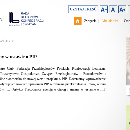
CZYTAJ TREŚĆ
Związek
|
Aktualności
|
Czł
wiatan
ny w ustawie o PIP
tre Club, Federacja Przedsiębiorców Polskich, Konfederacja Lewiatan,
ie Towarzystwo Gospodarcze, Związek Przedsiębiorców i Pracodawców i
ólne stanowisko do nowej wersji projektu o PIP. Doceniamy wprowadzenie
dotyczących nowych uprawnień PIP w zakresie przekształcania umów, w tym
ków […] Artykuł Pracodawcy apelują o dialog i zmiany w ustawie o PIP