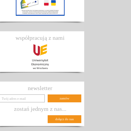
współpracują z nami
newsletter
zostań jednym z nas...