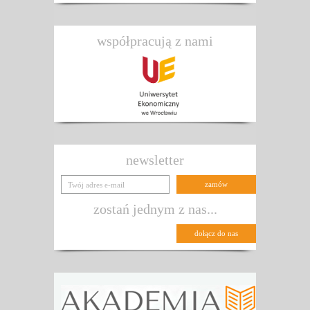
współpracują z nami
newsletter
zostań jednym z nas...