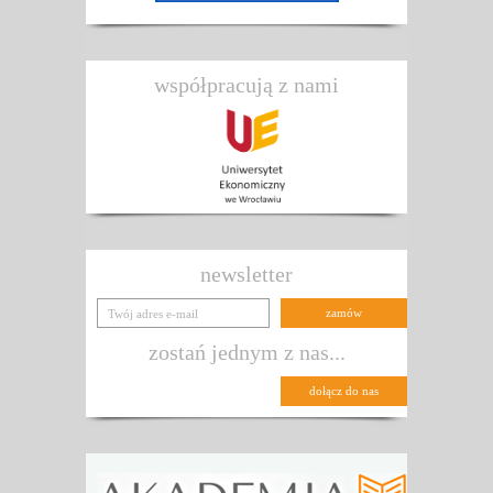
współpracują z nami
newsletter
zostań jednym z nas...