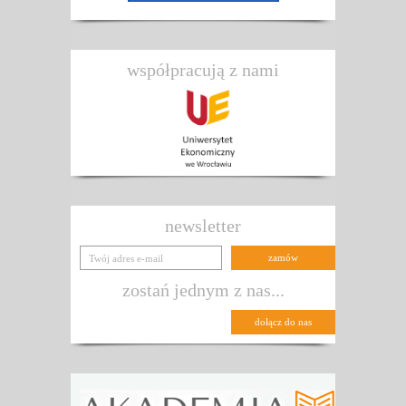
współpracują z nami
newsletter
zostań jednym z nas...