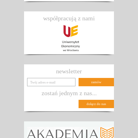
współpracują z nami
newsletter
zostań jednym z nas...