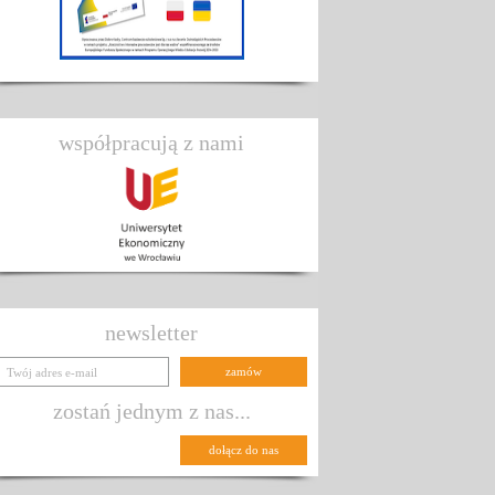
współpracują z nami
newsletter
zostań jednym z nas...