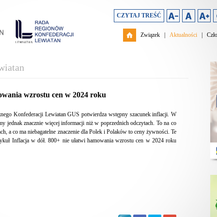
CZYTAJ TREŚĆ
Związek
|
Aktualności
|
Czł
wiatan
mowania wzrostu cen w 2024 roku
znego Konfederacji Lewiatan GUS potwierdza wstępny szacunek inflacji. W
y jednak znacznie więcej informacji niż w poprzednich odczytach. To na co
, a co ma niebagatelne znaczenie dla Polek i Polaków to ceny żywności. Te
tykuł Inflacja w dół. 800+ nie ułatwi hamowania wzrostu cen w 2024 roku