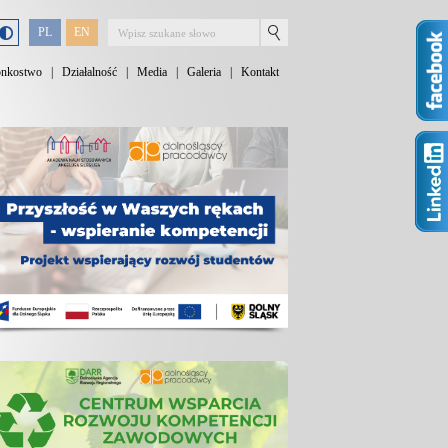
PL
EN
onkostwo
|
Działalność
|
Media
|
Galeria
|
Kontakt