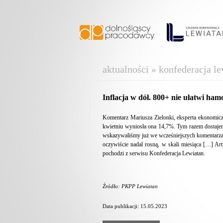
aktualności » konfederacja le
Inflacja w dół. 800+ nie ułatwi ha
Komentarz Mariusza Zielonki, eksperta ekonomic
kwietniu wyniosła ona 14,7%. Tym razem dostajem
wskazywaliśmy już we wcześniejszych komentarzach
oczywiście nadal rosną, w skali miesiąca […] Ar
pochodzi z serwisu Konfederacja Lewiatan.
Źródło: PKPP Lewiatan
Data publikacji: 15.05.2023