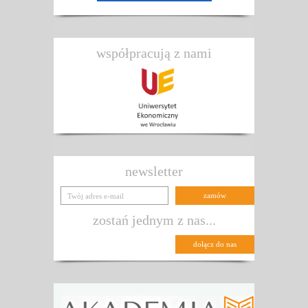
współpracują z nami
newsletter
zostań jednym z nas...