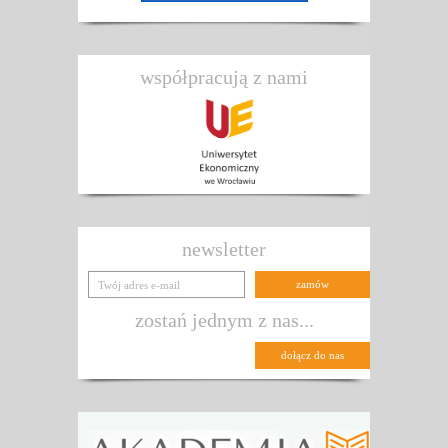
współpracują z nami
newsletter
zostań jednym z nas...