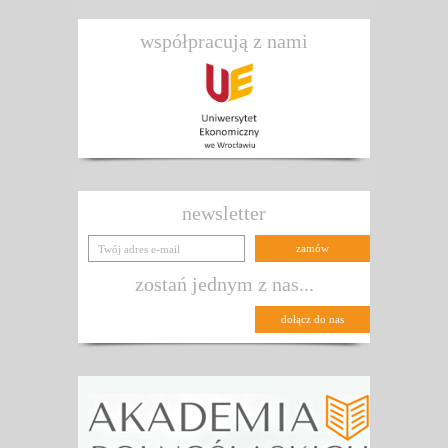
współpracują z nami
newsletter
zostań jednym z nas...