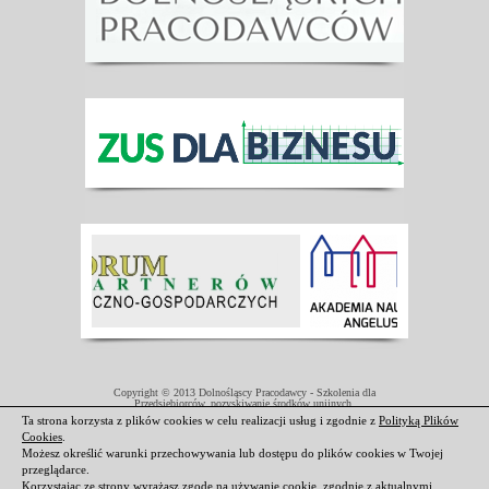
Copyright © 2013 Dolnośląscy Pracodawcy - Szkolenia dla
Przedsiębiorców, pozyskiwanie środków unijnych.
Projekt współfinansowany przez Unię Europejską w ramach Europejskiego
Ta strona korzysta z plików cookies w celu realizacji usług i zgodnie z
Polityką Plików
Funduszu Społecznego.
Cookies
.
Darmowe domeny i hosting
|
Strony internetowe Świdnica
Możesz określić warunki przechowywania lub dostępu do plików cookies w Twojej
przeglądarce.
Korzystając ze strony wyrażasz zgodę na używanie cookie, zgodnie z aktualnymi