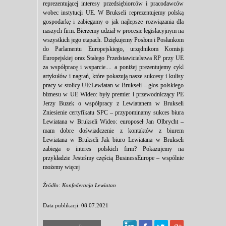
reprezentującej interesy przedsiębiorców i pracodawców
wobec instytucji UE. W Brukseli reprezentujemy polską
gospodarkę i zabiegamy o jak najlepsze rozwiązania dla
naszych firm. Bierzemy udział w procesie legislacyjnym na
wszystkich jego etapach. Dziękujemy Posłom i Posłankom
do Parlamentu Europejskiego, urzędnikom Komisji
Europejskiej oraz Stałego Przedstawicielstwa RP przy UE
za współpracę i wsparcie.... a poniżej prezentujemy cykl
artykułów i nagrań, które pokazują nasze sukcesy i kulisy
pracy w stolicy UE:Lewiatan w Brukseli – głos polskiego
biznesu w UE Wideo: były premier i przewodniczący PE
Jerzy Buzek o współpracy z Lewiatanem w Brukseli
Zniesienie certyfikatu SPC – przypominamy sukces biura
Lewiatana w Brukseli Wideo: europoseł Jan Olbrycht –
mam dobre doświadczenie z kontaktów z biurem
Lewiatana w Brukseli Jak biuro Lewiatana w Brukseli
zabiega o interes polskich firm? Pokazujemy na
przykładzie Jesteśmy częścią BusinessEurope – wspólnie
możemy więcej
Źródło: Konfederacja Lewiatan
Data publikacji: 08.07.2021