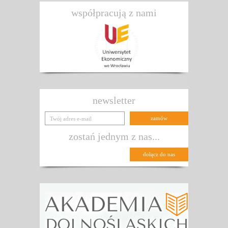
współpracują z nami
newsletter
zostań jednym z nas...