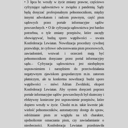
• 3 lipca br. weszły w życie zmiany prawne, częściowo
cyfryzujące sądownictwo w związku z pandemią. Sądy
będą doręczać profesjonalnym pełnomocnikom, między
innymi adwokatom i radcom prawnym, część pism
sądowych przez portale informacyjne sądów
powszechnych. • O ile cyfryzacja sądownictwa jest bardzo
potrzebna, o tyle zmiany przepisów, które zaczęły
obowiązywać, budzą sporo wątpliwości – uważa
Konfederacja Lewiatan. Nowelizacja procedury cywilnej
przewiduje, że cyfrowe odwzorowania pism procesowych,
zawiadomień, wezwań i orzeczeń mają być
pełnomocnikom doręczane przez portal informacyjny
sądu.– Cyfryzacja sądownictwa jest niezbędnym
usprawnieniem i narzędziem do przeciwdziałania
negatywnym zjawiskom gospodarczym m.in. zatorom
płatniczym, ale ta konkretna nowelizacji budzi sporo
wątpliwości – mówi Adrian Zwoliński, ekspert
Konfederacji Lewiatan. Aby system doręczeń poprzez
portale informacyjne sądów powszechnych był skuteczny i
efektywny konieczne jest usprawnienie przepisów, które
dopiero weszły w życie. Chodzi m.in. takie kwestie jak:
wielość pełnomocników, automatyczny dostęp do spraw,
odróżnianie pism ze względu na ich charakter,
ujednolicenie oznaczania pism, czy zawiadamianie o
nieobecności. Konfederacja Lewiatan przedstawiła