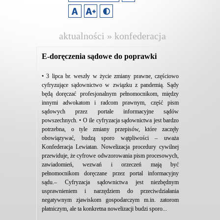
aktualności » konfederacja
lewiatan
E-doręczenia sądowe do poprawki
• 3 lipca br. weszły w życie zmiany prawne, częściowo
cyfryzujące sądownictwo w związku z pandemią. Sądy
będą doręczać profesjonalnym pełnomocnikom, między
innymi adwokatom i radcom prawnym, część pism
sądowych przez portale informacyjne sądów
powszechnych. • O ile cyfryzacja sądownictwa jest bardzo
potrzebna, o tyle zmiany przepisów, które zaczęły
obowiązywać, budzą sporo wątpliwości – uważa
Konfederacja Lewiatan. Nowelizacja procedury cywilnej
przewiduje, że cyfrowe odwzorowania pism procesowych,
zawiadomień, wezwań i orzeczeń mają być
pełnomocnikom doręczane przez portal informacyjny
sądu.– Cyfryzacja sądownictwa jest niezbędnym
usprawnieniem i narzędziem do przeciwdziałania
negatywnym zjawiskom gospodarczym m.in. zatorom
płatniczym, ale ta konkretna nowelizacji budzi sporo...