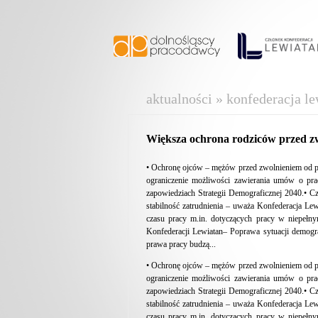
aktualności » konfederacja le
Większa ochrona rodziców przed z
• Ochronę ojców – mężów przed zwolnieniem od po
ograniczenie możliwości zawierania umów o pr
zapowiedziach Strategii Demograficznej 2040.• C
stabilność zatrudnienia – uważa Konfederacja Lew
czasu pracy m.in. dotyczących pracy w niepełn
Konfederacji Lewiatan– Poprawa sytuacji demogra
prawa pracy budzą...
• Ochronę ojców – mężów przed zwolnieniem od po
ograniczenie możliwości zawierania umów o pr
zapowiedziach Strategii Demograficznej 2040.• C
stabilność zatrudnienia – uważa Konfederacja Lew
czasu pracy m.in. dotyczących pracy w niepełn