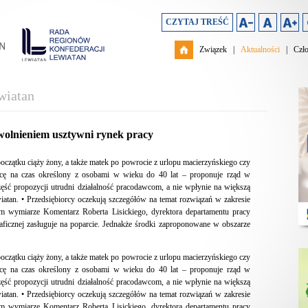
CZYTAJ TREŚĆ
Związek
|
Aktualności
|
Czł
wiatan
wolnieniem usztywni rynek pracy
czątku ciąży żony, a także matek po powrocie z urlopu macierzyńskiego czy
acę na czas określony z osobami w wieku do 40 lat – proponuje rząd w
zęść propozycji utrudni działalność pracodawcom, a nie wpłynie na większą
iatan. • Przedsiębiorcy oczekują szczegółów na temat rozwiązań w zakresie
ym wymiarze Komentarz Roberta Lisickiego, dyrektora departamentu pracy
ficznej zasługuje na poparcie. Jednakże środki zaproponowane w obszarze
czątku ciąży żony, a także matek po powrocie z urlopu macierzyńskiego czy
acę na czas określony z osobami w wieku do 40 lat – proponuje rząd w
zęść propozycji utrudni działalność pracodawcom, a nie wpłynie na większą
iatan. • Przedsiębiorcy oczekują szczegółów na temat rozwiązań w zakresie
ym wymiarze Komentarz Roberta Lisickiego, dyrektora departamentu pracy