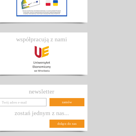
współpracują z nami
newsletter
zostań jednym z nas...