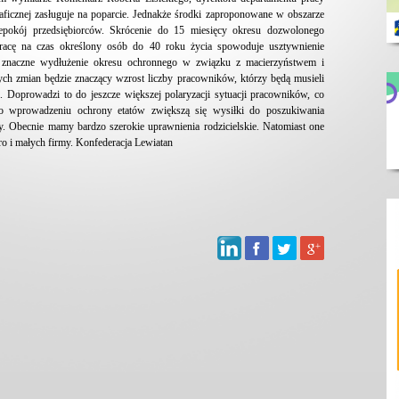
ficznej zasługuje na poparcie. Jednakże środki zaproponowane w obszarze
iepokój przedsiębiorców. Skrócenie do 15 miesięcy okresu dozwolonego
racę na czas określony osób do 40 roku życia spowoduje usztywnienie
ce znaczne wydłużenie okresu ochronnego w związku z macierzyństwem i
tych zmian będzie znaczący wzrost liczby pracowników, którzy będą musieli
i. Doprowadzi to do jeszcze większej polaryzacji sytuacji pracowników, co
Po wprowadzeniu ochrony etatów zwiększą się wysiłki do poszukiwania
cy. Obecnie mamy bardzo szerokie uprawnienia rodzicielskie. Natomiast one
kro i małych firmy. Konfederacja Lewiatan