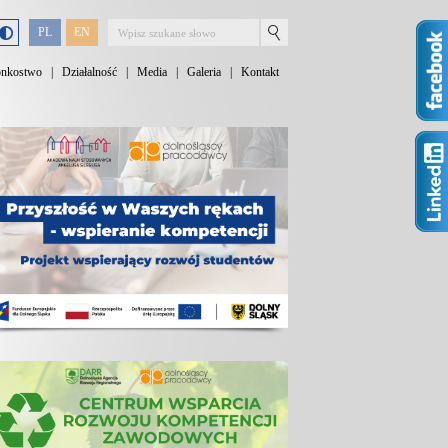
PL
EN
onkostwo
|
Działalność
|
Media
|
Galeria
|
Kontakt