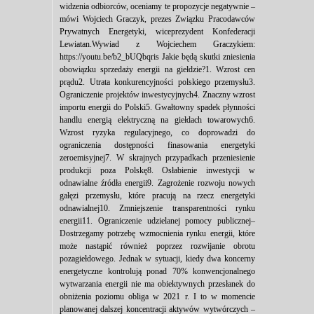
widzenia odbiorców, oceniamy te propozycje negatywnie –
mówi Wojciech Graczyk, prezes Związku Pracodawców
Prywatnych Energetyki, wiceprezydent Konfederacji
Lewiatan.Wywiad z Wojciechem Graczykiem:
https://youtu.be/b2_bUQbqris Jakie będą skutki zniesienia
obowiązku sprzedaży energii na giełdzie?1. Wzrost cen
prądu2. Utrata konkurencyjności polskiego przemysłu3.
Ograniczenie projektów inwestycyjnych4. Znaczny wzrost
importu energii do Polski5. Gwałtowny spadek płynności
handlu energią elektryczną na giełdach towarowych6.
Wzrost ryzyka regulacyjnego, co doprowadzi do
ograniczenia dostępności finasowania energetyki
zeroemisyjnej7. W skrajnych przypadkach przeniesienie
produkcji poza Polskę8. Osłabienie inwestycji w
odnawialne źródła energii9. Zagrożenie rozwoju nowych
gałęzi przemysłu, które pracują na rzecz energetyki
odnawialnej10. Zmniejszenie transparentności rynku
energii11. Ograniczenie udzielanej pomocy publicznej–
Dostrzegamy potrzebę wzmocnienia rynku energii, które
może nastąpić również poprzez rozwijanie obrotu
pozagiełdowego. Jednak w sytuacji, kiedy dwa koncerny
energetyczne kontrolują ponad 70% konwencjonalnego
wytwarzania energii nie ma obiektywnych przesłanek do
obniżenia poziomu obliga w 2021 r. I to w momencie
planowanej dalszej koncentracji aktywów wytwórczych –