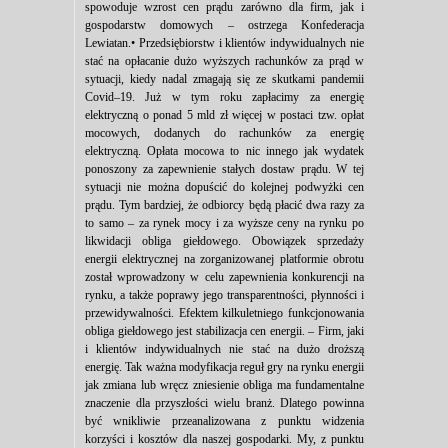
spowoduje wzrost cen prądu zarówno dla firm, jak i
gospodarstw domowych – ostrzega Konfederacja
Lewiatan.• Przedsiębiorstw i klientów indywidualnych nie
stać na opłacanie dużo wyższych rachunków za prąd w
sytuacji, kiedy nadal zmagają się ze skutkami pandemii
Covid–19. Już w tym roku zapłacimy za energię
elektryczną o ponad 5 mld zł więcej w postaci tzw. opłat
mocowych, dodanych do rachunków za energię
elektryczną. Opłata mocowa to nic innego jak wydatek
ponoszony za zapewnienie stałych dostaw prądu. W tej
sytuacji nie można dopuścić do kolejnej podwyżki cen
prądu. Tym bardziej, że odbiorcy będą płacić dwa razy za
to samo – za rynek mocy i za wyższe ceny na rynku po
likwidacji obliga giełdowego. Obowiązek sprzedaży
energii elektrycznej na zorganizowanej platformie obrotu
został wprowadzony w celu zapewnienia konkurencji na
rynku, a także poprawy jego transparentności, płynności i
przewidywalności. Efektem kilkuletniego funkcjonowania
obliga giełdowego jest stabilizacja cen energii. – Firm, jaki
i klientów indywidualnych nie stać na dużo droższą
energię. Tak ważna modyfikacja reguł gry na rynku energii
jak zmiana lub wręcz zniesienie obliga ma fundamentalne
znaczenie dla przyszłości wielu branż. Dlatego powinna
być wnikliwie przeanalizowana z punktu widzenia
korzyści i kosztów dla naszej gospodarki. My, z punktu