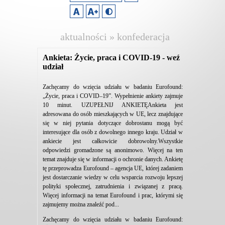
aktualności » konfederacja
lewiatan
Ankieta: Życie, praca i COVID-19 - weź
udział
Zachęcamy do wzięcia udziału w badaniu Eurofound:
„Życie, praca i COVID–19”. Wypełnienie ankiety zajmuje
10 minut. UZUPEŁNIJ ANKIETĘAnkieta jest
adresowana do osób mieszkających w UE, lecz znajdujące
się w niej pytania dotyczące dobrostanu mogą być
interesujące dla osób z dowolnego innego kraju. Udział w
ankiecie jest całkowicie dobrowolny.Wszystkie
odpowiedzi gromadzone są anonimowo. Więcej na ten
temat znajduje się w informacji o ochronie danych. Ankietę
tę przeprowadza Eurofound – agencja UE, której zadaniem
jest dostarczanie wiedzy w celu wsparcia rozwoju lepszej
polityki społecznej, zatrudnienia i związanej z pracą.
Więcej informacji na temat Eurofound i prac, którymi się
zajmujemy można znaleźć pod...
Zachęcamy do wzięcia udziału w badaniu Eurofound: