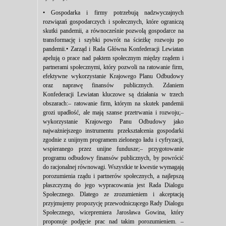
• Gospodarka i firmy potrzebują nadzwyczajnych
rozwiązań gospodarczych i społecznych, które ograniczą
skutki pandemii, a równocześnie pozwolą gospodarce na
transformację i szybki powrót na ścieżkę rozwoju po
pandemii.• Zarząd i Rada Główna Konfederacji Lewiatan
apelują o prace nad paktem społecznym między rządem i
partnerami społecznymi, który pozwoli na ratowanie firm,
efektywne wykorzystanie Krajowego Planu Odbudowy
oraz naprawę finansów publicznych. Zdaniem
Konfederacji Lewiatan kluczowe są działania w trzech
obszarach:– ratowanie firm, którym na skutek pandemii
grozi upadłość, ale mają szanse przetrwania i rozwoju;–
wykorzystanie Krajowego Panu Odbudowy jako
najważniejszego instrumentu przekształcenia gospodarki
zgodnie z unijnym programem zielonego ładu i cyfryzacji,
wspieranego przez unijne fundusze;– przygotowanie
programu odbudowy finansów publicznych, by powrócić
do racjonalnej równowagi. Wszystkie te kwestie wymagają
porozumienia rządu i partnerów społecznych, a najlepszą
płaszczyzną do jego wypracowania jest Rada Dialogu
Społecznego. Dlatego ze zrozumieniem i akceptacją
przyjmujemy propozycję przewodniczącego Rady Dialogu
Społecznego, wicepremiera Jarosława Gowina, który
proponuje podjęcie prac nad takim porozumieniem. –