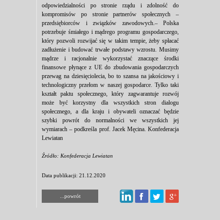
odpowiedzialności po stronie rządu i zdolność do
kompromisów po stronie partnerów społecznych –
przedsiębiorców i związków zawodowych.– Polska
potrzebuje śmiałego i mądrego programu gospodarczego,
który pozwoli rozwijać się w takim tempie, żeby spłacać
zadłużenie i budować trwałe podstawy wzrostu. Musimy
mądrze i racjonalnie wykorzystać znaczące środki
finansowe płynące z UE do zbudowania gospodarczych
przewag na dziesięciolecia, bo to szansa na jakościowy i
technologiczny przełom w naszej gospodarce. Tylko taki
kształt paktu społecznego, który zagwarantuje rozwój
może być korzystny dla wszystkich stron dialogu
społecznego, a dla kraju i obywateli oznaczać będzie
szybki powrót do normalności we wszystkich jej
wymiarach – podkreśla prof. Jacek Męcina. Konfederacja
Lewiatan
Źródło: Konfederacja Lewiatan
Data publikacji: 21.12.2020
...powrót