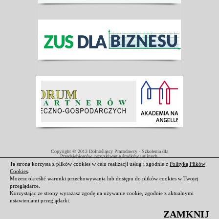
Copyright © 2013 Dolnośląscy Pracodawcy - Szkolenia dla
Przedsiębiorców, pozyskiwanie środków unijnych.
Projekt współfinansowany przez Unię Europejską w ramach Europejskiego
Ta strona korzysta z plików cookies w celu realizacji usług i zgodnie z
Polityką Plików
Funduszu Społecznego.
Cookies
.
Darmowe domeny i hosting
|
Strony internetowe Świdnica
Możesz określić warunki przechowywania lub dostępu do plików cookies w Twojej
przeglądarce.
Korzystając ze strony wyrażasz zgodę na używanie cookie, zgodnie z aktualnymi
ustawieniami przeglądarki.
ZAMKNIJ