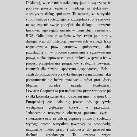
Deklarację wicepremiera traktujemy jako nową szansę na
poprawę jakości rządzenia i nadzieję na efektywny i
autentyczny dialog społeczny. To oznacza, że wszystkie
strony dialogu społecznego, a szczególnie strona rządowa,
muszą zmienić swoje podejście do dialogu i poważnie
traktować jego reguły zawarte w Konstytucji i ustawie o
RDS. Odbudowanie zaufania wobec rządu jako strony
dialogu oraz do instytucji państwowych wymaga także
respektowania praw partnerów społecznych, jakie
przysługują im w procesie stanowienia i egzekwowania
prawa, a także upowszechnienia praktyki włączania ich w
procesy przygotowania programów, strategii i rozwiązań
istotnych dla rozwoju społeczno–gospodarczego Polski.
Jeżeli dotychczasowa praktyka dialogu się nie zmieni, takie
porozumienie nie będzie możliwe – mówi prof. Jacek
Męcina, doradca zarządu Konfederacji
Lewiatan.Gospodarka jest nadwątlona przez widoczne już
skutki koronakryzysu. Ani Polsce, ani innym krajom Unii
Europejskiej nie udało się jeszcze odsunąć ryzyka
wystąpienia głębszego kryzysu w przyszłości.
Jednocześnie utrzymanie obecnego poziomu życia i
stworzenie szans na dalszą poprawę i rozwój społeczny
wymaga przede wszystkim inwestycji w gospodarkę,
utrzymanie miejsc pracy i zdolności do generowania
dochodu narodowego. To oznacza więcej