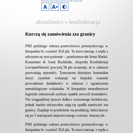
aktualności » konfederacja
lewiatan
Kurczą się zamówienia zza granicy
PMI polskiego sektora przetwórstwa przemysłowego w
listopadzie br. wyniósł 50,8 pkt. To trzeci miesiąc z rzędu z
odczytem na tym poziomie – poinformowała firma Markit.
Komentarz dr Sonii Buchholtz, ekspertki Konfederacji
LewiatanWartość powyżej 50 pkt zwiastuje, że w sektorze
przeważają optymiści. Tymczasem dzisiejszy komunikat
dosyć czytelnie wskazuje na kiepskie warunki
prowadzenia działalności w sektorze i ograniczenia
metodologiczne wskaźnika. W listopadzie menedżerowie
logistyki odnotowali szybszy spadek nowych kontraktów.
Nie osiągnęliśmy jeszcze dołka z wiosennego lockdownu,
jednak bardzo odczuwalne stają się spadki zamówień zza
granicy. Znajduje to przełożenie na produkcję, która kurczy
się po 5 miesiącach nieprzerwanego wzrostu. Inaczej niż...
PMI polskiego sektora przetwórstwa przemysłowego w
listopadzie br. wyniósł 50,8 pkt. To trzeci miesiąc z rzędu z