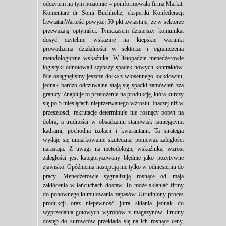
odczytem na tym poziomie – poinformowała firma Markit.
Komentarz dr Sonii Buchholtz, ekspertki Konfederacji
LewiatanWartość powyżej 50 pkt zwiastuje, że w sektorze
przeważają optymiści. Tymczasem dzisiejszy komunikat
dosyć czytelnie wskazuje na kiepskie warunki
prowadzenia działalności w sektorze i ograniczenia
metodologiczne wskaźnika. W listopadzie menedżerowie
logistyki odnotowali szybszy spadek nowych kontraktów.
Nie osiągnęliśmy jeszcze dołka z wiosennego lockdownu,
jednak bardzo odczuwalne stają się spadki zamówień zza
granicy. Znajduje to przełożenie na produkcję, która kurczy
się po 5 miesiącach nieprzerwanego wzrostu. Inaczej niż w
przeszłości, rekrutacje determinuje nie rosnący popyt na
dobra, a trudności w obsadzaniu stanowisk istniejącymi
kadrami, pochodna izolacji i kwarantann. Ta strategia
wydaje się umiarkowanie skuteczna, ponieważ zaległości
narastają. Z uwagi na metodologię wskaźnika, wzrost
zaległości jest kategoryzowany błędnie jako pozytywne
zjawisko. Opóźnienia następują nie tylko w odniesieniu do
pracy. Menedżerowie sygnalizują rosnące od maja
zakłócenia w łańcuchach dostaw. To może skłaniać firmy
do ponownego kumulowania zapasów. Utrudniony proces
produkcji oraz niepewność jutra skłania jednak do
wyprzedania gotowych wyrobów z magazynów. Trudny
dostęp do surowców przekłada się na ich rosnące ceny,