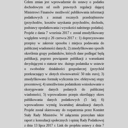
Celem zmian jest wprowadzenie do ustawy o podatku
dochodowym od osób prawnych regulacji dającej
Ministrowi Finansów możliwość publikowania informacji
podatkowych z zeznań rocznych przedsiębiorstw
(przychodów, kosztów uzyskania przychodów, dochodu,
podstawy opodatkowania i wysokości należnego podatku).
Projekt z dania 7 września 2017 r. został zmodyfikowany
względem wersji z 26 czerwca 2017 r.: 1) doprecyzowano
przepisy w zakresie sposobu i miejsca podawania do
publicznej wiadomości danych; 2) zmodyfikowano sposób
określenia grupy podatników, których dane podlegać będą
publikacji, poprzez powiązanie publikacji z warunkami
decydującymi o statusie tzw. dużego podatnika w ustawie
o swobodzie działalności gospodarczej (przychód
przekraczający w złotych równowartość 50 mln euro); 3)
zmodyfikowano formułę wyliczenia tzw. efektywnej stopy
procentowej; 4) umożliwiono podatnikom wnioskowanie o
skorygowanie danych podanych do publicznej
wiadomości; 5) wprowadzono przepis określający okres
publikowania danych podatkowych (5 lat); 6)
wprowadzono wymóg kwartalnej aktualizacji danych.
Projekt został skierowany do rozpatrzenia przez Komitet
Stały Rady Ministrów. W załączeniu przesyłam także
raport z konsultacji społecznych i opinię Rady Podatkowej
z dnia 13 lipca 2017 r. Link do projektu ustawy z dnia 7