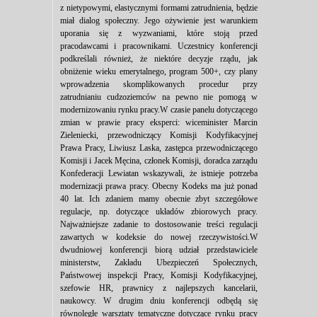
z nietypowymi, elastycznymi formami zatrudnienia, będzie
miał dialog społeczny. Jego ożywienie jest warunkiem
uporania się z wyzwaniami, które stoją przed
pracodawcami i pracownikami. Uczestnicy konferencji
podkreślali również, że niektóre decyzje rządu, jak
obniżenie wieku emerytalnego, program 500+, czy plany
wprowadzenia skomplikowanych procedur przy
zatrudnianiu cudzoziemców na pewno nie pomogą w
modernizowaniu rynku pracy.W czasie panelu dotyczącego
zmian w prawie pracy eksperci: wiceminister Marcin
Zieleniecki, przewodniczący Komisji Kodyfikacyjnej
Prawa Pracy, Liwiusz Laska, zastępca przewodniczącego
Komisji i Jacek Męcina, członek Komisji, doradca zarządu
Konfederacji Lewiatan wskazywali, że istnieje potrzeba
modernizacji prawa pracy. Obecny Kodeks ma już ponad
40 lat. Ich zdaniem mamy obecnie zbyt szczegółowe
regulacje, np. dotyczące układów zbiorowych pracy.
Najważniejsze zadanie to dostosowanie treści regulacji
zawartych w kodeksie do nowej rzeczywistości.W
dwudniowej konferencji biorą udział przedstawiciele
ministerstw, Zakładu Ubezpieczeń Społecznych,
Państwowej inspekcji Pracy, Komisji Kodyfikacyjnej,
szefowie HR, prawnicy z najlepszych kancelarii,
naukowcy. W drugim dniu konferencji odbędą się
równoległe warsztaty tematyczne dotyczące rynku pracy