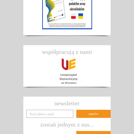
współpracują z nami
newsletter
zostań jednym z nas...