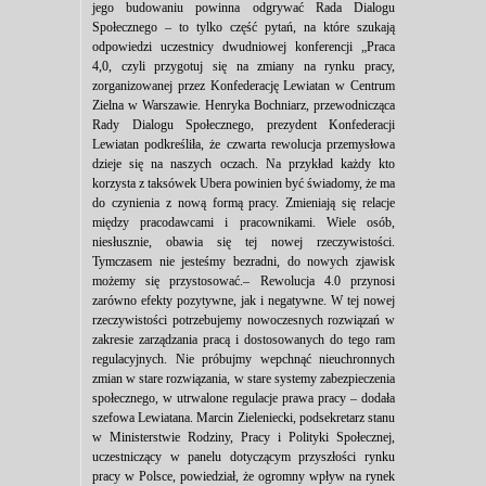
jego budowaniu powinna odgrywać Rada Dialogu
Społecznego – to tylko część pytań, na które szukają
odpowiedzi uczestnicy dwudniowej konferencji „Praca
4,0, czyli przygotuj się na zmiany na rynku pracy,
zorganizowanej przez Konfederację Lewiatan w Centrum
Zielna w Warszawie. Henryka Bochniarz, przewodnicząca
Rady Dialogu Społecznego, prezydent Konfederacji
Lewiatan podkreśliła, że czwarta rewolucja przemysłowa
dzieje się na naszych oczach. Na przykład każdy kto
korzysta z taksówek Ubera powinien być świadomy, że ma
do czynienia z nową formą pracy. Zmieniają się relacje
między pracodawcami i pracownikami. Wiele osób,
niesłusznie, obawia się tej nowej rzeczywistości.
Tymczasem nie jesteśmy bezradni, do nowych zjawisk
możemy się przystosować.– Rewolucja 4.0 przynosi
zarówno efekty pozytywne, jak i negatywne. W tej nowej
rzeczywistości potrzebujemy nowoczesnych rozwiązań w
zakresie zarządzania pracą i dostosowanych do tego ram
regulacyjnych. Nie próbujmy wepchnąć nieuchronnych
zmian w stare rozwiązania, w stare systemy zabezpieczenia
społecznego, w utrwalone regulacje prawa pracy – dodała
szefowa Lewiatana. Marcin Zieleniecki, podsekretarz stanu
w Ministerstwie Rodziny, Pracy i Polityki Społecznej,
uczestniczący w panelu dotyczącym przyszłości rynku
pracy w Polsce, powiedział, że ogromny wpływ na rynek