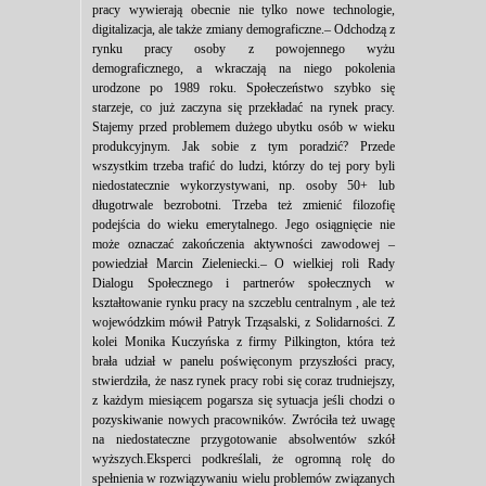
pracy wywierają obecnie nie tylko nowe technologie,
digitalizacja, ale także zmiany demograficzne.– Odchodzą z
rynku pracy osoby z powojennego wyżu
demograficznego, a wkraczają na niego pokolenia
urodzone po 1989 roku. Społeczeństwo szybko się
starzeje, co już zaczyna się przekładać na rynek pracy.
Stajemy przed problemem dużego ubytku osób w wieku
produkcyjnym. Jak sobie z tym poradzić? Przede
wszystkim trzeba trafić do ludzi, którzy do tej pory byli
niedostatecznie wykorzystywani, np. osoby 50+ lub
długotrwale bezrobotni. Trzeba też zmienić filozofię
podejścia do wieku emerytalnego. Jego osiągnięcie nie
może oznaczać zakończenia aktywności zawodowej –
powiedział Marcin Zieleniecki.– O wielkiej roli Rady
Dialogu Społecznego i partnerów społecznych w
kształtowanie rynku pracy na szczeblu centralnym , ale też
wojewódzkim mówił Patryk Trząsalski, z Solidarności. Z
kolei Monika Kuczyńska z firmy Pilkington, która też
brała udział w panelu poświęconym przyszłości pracy,
stwierdziła, że nasz rynek pracy robi się coraz trudniejszy,
z każdym miesiącem pogarsza się sytuacja jeśli chodzi o
pozyskiwanie nowych pracowników. Zwróciła też uwagę
na niedostateczne przygotowanie absolwentów szkół
wyższych.Eksperci podkreślali, że ogromną rolę do
spełnienia w rozwiązywaniu wielu problemów związanych