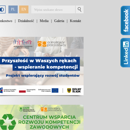
PL
EN
onkostwo
|
Działalność
|
Media
|
Galeria
|
Kontakt