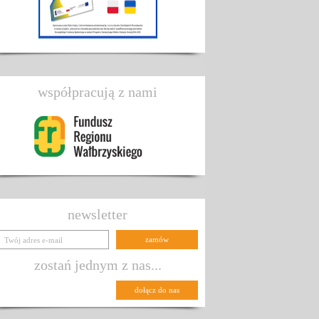
współpracują z nami
newsletter
zostań jednym z nas...