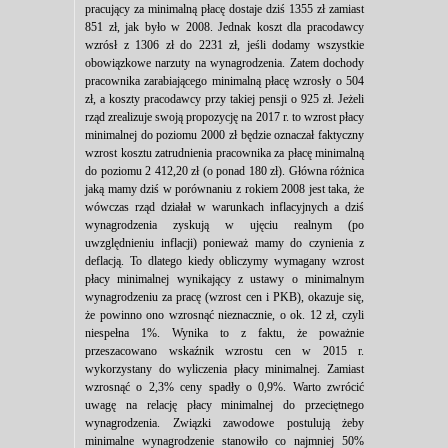
pracujący za minimalną płacę dostaje dziś 1355 zł zamiast
851 zł, jak było w 2008. Jednak koszt dla pracodawcy
wzrósł z 1306 zł do 2231 zł, jeśli dodamy wszystkie
obowiązkowe narzuty na wynagrodzenia. Zatem dochody
pracownika zarabiającego minimalną płacę wzrosły o 504
zł, a koszty pracodawcy przy takiej pensji o 925 zł. Jeżeli
rząd zrealizuje swoją propozycję na 2017 r. to wzrost płacy
minimalnej do poziomu 2000 zł będzie oznaczał faktyczny
wzrost kosztu zatrudnienia pracownika za płacę minimalną
do poziomu 2 412,20 zł (o ponad 180 zł). Główna różnica
jaką mamy dziś w porównaniu z rokiem 2008 jest taka, że
wówczas rząd działał w warunkach inflacyjnych a dziś
wynagrodzenia zyskują w ujęciu realnym (po
uwzględnieniu inflacji) ponieważ mamy do czynienia z
deflacją. To dlatego kiedy obliczymy wymagany wzrost
płacy minimalnej wynikający z ustawy o minimalnym
wynagrodzeniu za pracę (wzrost cen i PKB), okazuje się,
że powinno ono wzrosnąć nieznacznie, o ok. 12 zł, czyli
niespełna 1%. Wynika to z faktu, że poważnie
przeszacowano wskaźnik wzrostu cen w 2015 r.
wykorzystany do wyliczenia płacy minimalnej. Zamiast
wzrosnąć o 2,3% ceny spadły o 0,9%. Warto zwrócić
uwagę na relację płacy minimalnej do przeciętnego
wynagrodzenia. Związki zawodowe postulują żeby
minimalne wynagrodzenie stanowiło co najmniej 50%