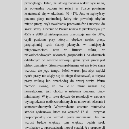
przeciętnego. Tylko, że istnieją badania wskazujące na to,
że optymalny poziom tej relacji w Polsce powinien
kształtować się w okolicach 40–41%. Jest to najwyższy
poziom płacy minimalnej, który nie powoduje ubytku
miejsc pracy, czyli zwalniania pracowników i ucieczki do
szarej strefy. Obecnie w Polsce relacja ta przekroczyła już
45% a 2000 zł niebezpiecznie przybliżają nas do 50%,
czyli poziomu przy którym ubędzie miejsc pracy,
przynajmniej tych słabiej płatnych, w mniejszych
miejscowościach oraz w firmach mikro, w
niskodochodowych sektorach gospodarki i na obszarach
oddalonych od centrów rozwoju, gdzie rynek pracy jest
słabo rozwinięty. Głównym problemem jest nie tylko skala
wzrostu, ale jego tempo. Jeżeli wzrost jest zbyt szybki
rynek pracy nie zdąży się do niego dostosować, a miejsca
pracy znikają lub przechodzą do szarej strefy. Warto
zwrócić uwagę, że rok 2017 może okazać się
newralgiczny, jeśli chodzi o ustalenia poziomu płacy
minimalnej. W tym roku dojdzie do rewolucji w zakresie
wynagradzania osób zatrudnionych na umowach zlecenia i
samozatrudnionych. Wprowadzona zostanie minimalna
stawka godzinowa, która ma wynieść 12 zł + przyrost
proporcjonalny do wzrostu płacy minimalnej. Im ten
wzrost będzie większy tym większy będzie szok
wynikający z wprowadzenia nowej stawki. A z propozycji