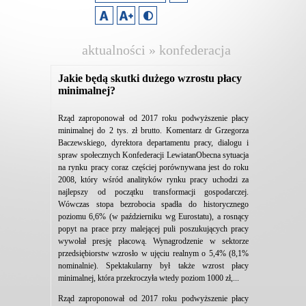
aktualności » konfederacja
lewiatan
Jakie będą skutki dużego wzrostu płacy
minimalnej?
Rząd zaproponował od 2017 roku podwyższenie płacy
minimalnej do 2 tys. zł brutto. Komentarz dr Grzegorza
Baczewskiego, dyrektora departamentu pracy, dialogu i
spraw społecznych Konfederacji LewiatanObecna sytuacja
na rynku pracy coraz częściej porównywana jest do roku
2008, który wśród analityków rynku pracy uchodzi za
najlepszy od początku transformacji gospodarczej.
Wówczas stopa bezrobocia spadła do historycznego
poziomu 6,6% (w październiku wg Eurostatu), a rosnący
popyt na prace przy malejącej puli poszukujących pracy
wywołał presję płacową. Wynagrodzenie w sektorze
przedsiębiorstw wzrosło w ujęciu realnym o 5,4% (8,1%
nominalnie). Spektakularny był także wzrost płacy
minimalnej, która przekroczyła wtedy poziom 1000 zł,...
Rząd zaproponował od 2017 roku podwyższenie płacy