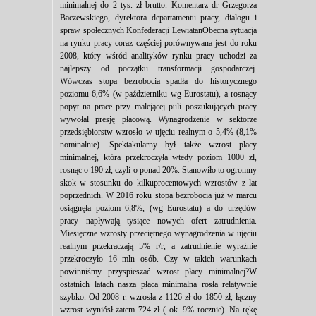
minimalnej do 2 tys. zł brutto. Komentarz dr Grzegorza
Baczewskiego, dyrektora departamentu pracy, dialogu i
spraw społecznych Konfederacji LewiatanObecna sytuacja
na rynku pracy coraz częściej porównywana jest do roku
2008, który wśród analityków rynku pracy uchodzi za
najlepszy od początku transformacji gospodarczej.
Wówczas stopa bezrobocia spadła do historycznego
poziomu 6,6% (w październiku wg Eurostatu), a rosnący
popyt na prace przy malejącej puli poszukujących pracy
wywołał presję płacową. Wynagrodzenie w sektorze
przedsiębiorstw wzrosło w ujęciu realnym o 5,4% (8,1%
nominalnie). Spektakularny był także wzrost płacy
minimalnej, która przekroczyła wtedy poziom 1000 zł,
rosnąc o 190 zł, czyli o ponad 20%. Stanowiło to ogromny
skok w stosunku do kilkuprocentowych wzrostów z lat
poprzednich. W 2016 roku stopa bezrobocia już w marcu
osiągnęła poziom 6,8%, (wg Eurostatu) a do urzędów
pracy napływają tysiące nowych ofert zatrudnienia.
Miesięczne wzrosty przeciętnego wynagrodzenia w ujęciu
realnym przekraczają 5% r/r, a zatrudnienie wyraźnie
przekroczyło 16 mln osób. Czy w takich warunkach
powinniśmy przyspieszać wzrost płacy minimalnej?W
ostatnich latach nasza płaca minimalna rosła relatywnie
szybko. Od 2008 r. wzrosła z 1126 zł do 1850 zł, łączny
wzrost wyniósł zatem 724 zł ( ok. 9% rocznie). Na rękę