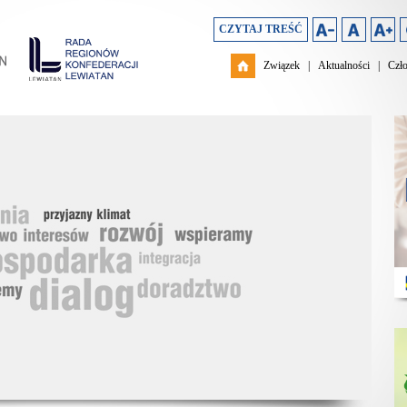
CZYTAJ TREŚĆ
Związek
|
Aktualności
|
Czł