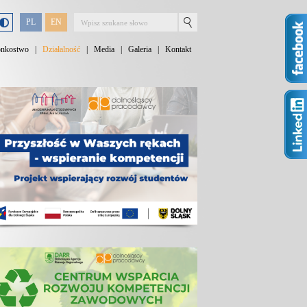
PL
EN
onkostwo
|
Działalność
|
Media
|
Galeria
|
Kontakt