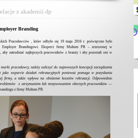
relacje z akademii dp
Employer Branding
skich Pracodawców , które odbyło się 19 maja 2016 r. poświęcone było
li Employer Brandingowi. Eksperci firmy Multum PR – zrzeszonej w
, aby zatrudniać najlepszych pracowników z branży i aby pozostali oni w
 marki pracodawcy, należy zaliczyć do najnowszych koncepcji zarządzania
st jako wsparcie działań rekrutacyjnych ponieważ pomaga w pozyskaniu
ej firmy, a także wpływa na obniżenie kosztów rekrutacji. Odpowiednio
ie problemów z utrzymaniem lub motywowaniem obecnych pracowników
—
Brandingu z firmy Multum PR.