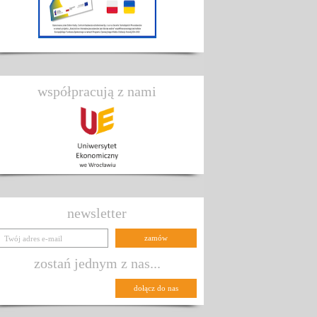
współpracują z nami
newsletter
zostań jednym z nas...