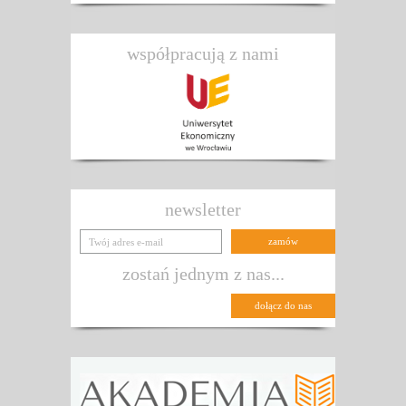
współpracują z nami
newsletter
zostań jednym z nas...