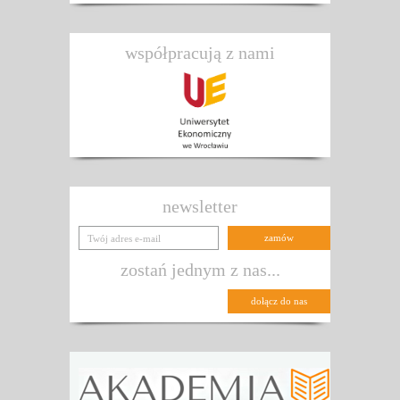
współpracują z nami
newsletter
zostań jednym z nas...