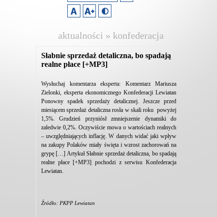
aktualności » konfederacja
lewiatan
Słabnie sprzedaż detaliczna, bo spadają
realne płace [+MP3]
Wysłuchaj komentarza eksperta: Komentarz Mariusza
Zielonki, eksperta ekonomicznego Konfederacji Lewiatan
Ponowny spadek sprzedaży detalicznej. Jeszcze przed
miesiącem sprzedaż detaliczna rosła w skali roku powyżej
1,5%. Grudzień przyniósł zmniejszenie dynamiki do
zaledwie 0,2%. Oczywiście mowa o wartościach realnych
– uwzględniających inflację. W danych widać jaki wpływ
na zakupy Polaków miały święta i wzrost zachorowań na
grypę […] Artykuł Słabnie sprzedaż detaliczna, bo spadają
realne płace [+MP3] pochodzi z serwisu Konfederacja
Lewiatan.
Źródło: PKPP Lewiatan