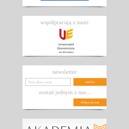
współpracują z nami
newsletter
zostań jednym z nas...