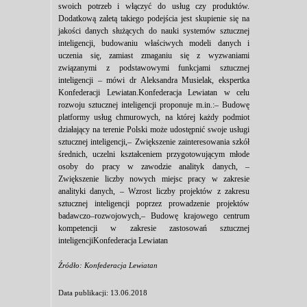
swoich potrzeb i włączyć do usług czy produktów.
Dodatkową zaletą takiego podejścia jest skupienie się na
jakości danych służących do nauki systemów sztucznej
inteligencji, budowaniu właściwych modeli danych i
uczenia się, zamiast zmaganiu się z wyzwaniami
związanymi z podstawowymi funkcjami sztucznej
inteligencji – mówi dr Aleksandra Musielak, ekspertka
Konfederacji Lewiatan.Konfederacja Lewiatan w celu
rozwoju sztucznej inteligencji proponuje m.in.:– Budowę
platformy usług chmurowych, na której każdy podmiot
działający na terenie Polski może udostępnić swoje usługi
sztucznej inteligencji,– Zwiększenie zainteresowania szkół
średnich, uczelni kształceniem przygotowującym młode
osoby do pracy w zawodzie analityk danych, –
Zwiększenie liczby nowych miejsc pracy w zakresie
analityki danych, – Wzrost liczby projektów z zakresu
sztucznej inteligencji poprzez prowadzenie projektów
badawczo–rozwojowych,– Budowę krajowego centrum
kompetencji w zakresie zastosowań sztucznej
inteligencjiKonfederacja Lewiatan
Źródło: Konfederacja Lewiatan
Data publikacji: 13.06.2018