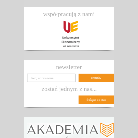
współpracują z nami
newsletter
zostań jednym z nas...