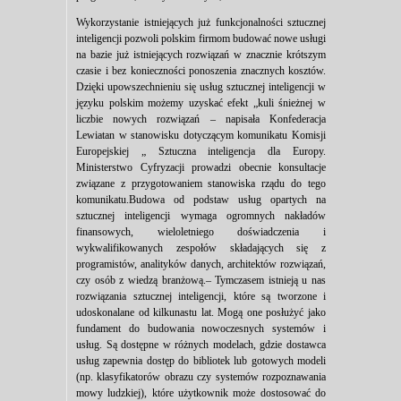
Wykorzystanie istniejących już funkcjonalności sztucznej
inteligencji pozwoli polskim firmom budować nowe usługi
na bazie już istniejących rozwiązań w znacznie krótszym
czasie i bez konieczności ponoszenia znacznych kosztów.
Dzięki upowszechnieniu się usług sztucznej inteligencji w
języku polskim możemy uzyskać efekt „kuli śnieżnej w
liczbie nowych rozwiązań – napisała Konfederacja
Lewiatan w stanowisku dotyczącym komunikatu Komisji
Europejskiej „ Sztuczna inteligencja dla Europy.
Ministerstwo Cyfryzacji prowadzi obecnie konsultacje
związane z przygotowaniem stanowiska rządu do tego
komunikatu.Budowa od podstaw usług opartych na
sztucznej inteligencji wymaga ogromnych nakładów
finansowych, wieloletniego doświadczenia i
wykwalifikowanych zespołów składających się z
programistów, analityków danych, architektów rozwiązań,
czy osób z wiedzą branżową.– Tymczasem istnieją u nas
rozwiązania sztucznej inteligencji, które są tworzone i
udoskonalane od kilkunastu lat. Mogą one posłużyć jako
fundament do budowania nowoczesnych systemów i
usług. Są dostępne w różnych modelach, gdzie dostawca
usług zapewnia dostęp do bibliotek lub gotowych modeli
(np. klasyfikatorów obrazu czy systemów rozpoznawania
mowy ludzkiej), które użytkownik może dostosować do